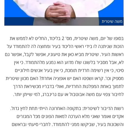
משה שיטרית
בסופו של יום, משה שיטרית, מס' 2 בליכוד, החליט לא לממש את
הזכות שניתנה לו בידי ראשי הליכוד בעיר ומחוצה לה להתמודד על
ראשות העיר. שיטרית מביא כאן את טיעוניו, אפשר לקבל, אפשר גם
לא, אבל מסביר בלשונו שלו מדוע הוא נמנע מלהתמודד. כי אין
סיכוי, כי אין רשימה חרדית תומכת, כי אין בעיר אנשים חילוניים
מספיק וכו'. קראו ושפטו האם יש אופציה אחרת? האם מכוון שיטרית
לתמוך באחת המפלגות החרדיות, ואולי בדבריו מכשיראת הדרך
לחיבור צפוי עם משה אבוטבול או עם גרינברג, למי שייתן יותר.
רשות הדיבור לשיטרית: בתקופה האחרונה הייתי תחת לחץ גדול.
אקדים ואומר שאני מלא הערכה למאות הפונים מכל המגזרים
והשכונות בעיר, שביקשו ממני להתמודד. לחברי סיעתי ובראשם