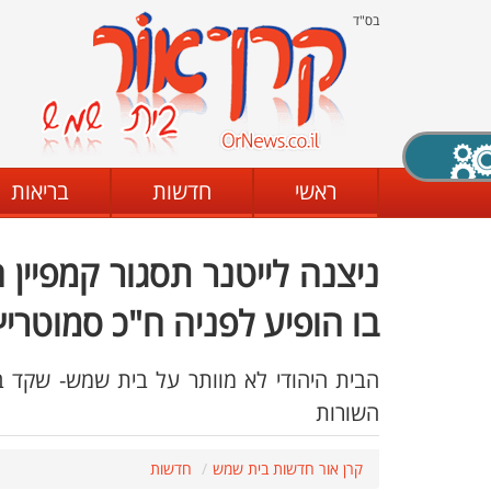
בס"ד
X סגירה
ראשי
חדשות
בריאות
ניצנה לייטנר תסגור קמפיין
דת
מצב שחור - לבן
קביעת ניגודיות
בו הופיע לפניה ח"כ סמוטריץ
הבית היהודי לא מוותר על בית שמש- שקד בש
ים
גופן קריא
הגדלת האתר
השורות
קרן אור חדשות בית שמש
חדשות