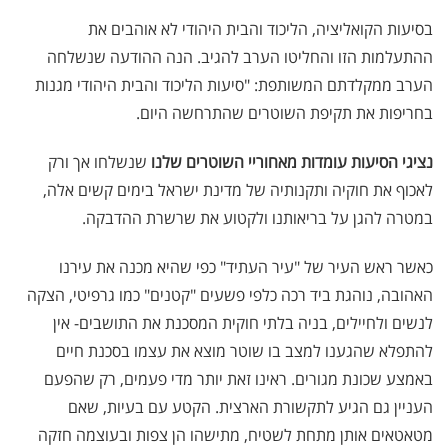
בסיעות הקואליציה, הליכוד והבית היהודי לא אוהבים את
ההתעלמות הזו והחליטו הערב להגיב. הנה ההודעה שנשלחה
הערב ממקלדתם המשותפת: "סיעות הליכוד והבית היהודי מגנות
בחריפות את תקיפת השוטרים שהתרחשה היום.
נציגי הסיעות עומדות מאחוריי השוטרים
שלנו
שנשלחו אך ורק
לאכוף את חוקיה ותקנותיה של מדינת ישראל בימים קשים אלה,
במטרה להגן על בריאותנו ולקטוע את שרשרת ההדבקה.
כאשר ראש העיר של "עיר העתיד" כפי שהיא מכנה את עירנו
האהובה, נוהגת ביד רכה כלפי פשעים "קטנים" כמו גרפיטי, הצקה
לנשים ולחיילים, בניה בלתי חוקית המסכנת את התושבים- אין
להתפלא שהגענו למצב בו שוטר מוצא את עצמו בסכנת חיים
באמצע שכונת מגורים. ראינו זאת יותר מדי פעמים, רק שהפעם
העניין גם הגיע לתקשורת הארצית. הקטע עם בעיות, שאם
מטאטאים אותן מתחת לשטיח, מתישהו הן צפות ובעוצמה חזקה