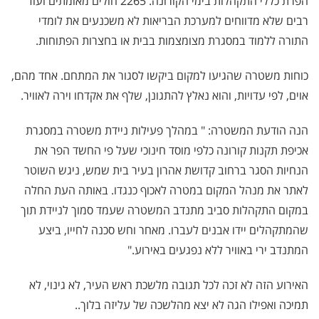
הפרת כללי התקהלות בימי הקורונה. 2265 חולים מאומתים ועוד
רבים שלא מדווחים למערכת הבריאות לא משכנעים את לומדי
התורה ללמוד במסגרת מצומצמות בבית או בחצרות הפתוחות.
כוחות משטרה שהגיעו למקום ביקשו לסגור את המתחם. אחד מהם,
אוים, לפי עדויות, והוא נאלץ להתגונן, שלף את אקדחו וירה לאוויר.
הנה הודעת המשטרה: " במהלך פעילות ניידת משטרה במסגרת
אכיפת תקנות קורונה כלפי מוסד חינוכי שעל פי החשד הפר את
הנחיות הסגר ברחוב קדושת אהרון בעיר בית שמש, ניגש השוטר
לאתר את מנהל המקום במטרה לאכוף כנגדו. באותה העת החלה
במקום התקהלות סביב מתנדב המשטרה שעמד סמוך לניידת תוך
שהמתקהלים יידו אבנים לעברו. מאחר וחש סכנה לחייו, ביצע
המתנדב ירי באוויר ללא נפגעים באירוע."
האירוע הזה לא זכה לכל תגובה מלשכת ראש העיר, לא גינוי, לא
תמיכה ואפילו הגה לא יצא מהלשכה של עליזה בלוך..