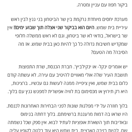
ביקור חפוז עם עניין ומטרה.
מערכת יחסים מיוחדת נרקמת בין שר הביטחון בני גנץ לבין ראש
עיריית בית שמש.
היום הוא בביקור שני אצלה תוך שבוע ימים!!
אין
שר בישראל, בודאי לא שר ביטחון, וגם לא ראש ממשלה חלופי
שמקדיש חשיבות גדולה כל כך להיות כאן בבית שמש. אז מה
הסיבה? מה הטעם?
יש אומרים ינקל- או ינקילביץ'. חברת הכנסת, שרת התפוצות
תושבת העיר שלה אולי מאוויים להיטיב עם עירה. לא עשתה קודם
כלום בבית שמש, ואין ציפייה ממנה לעשות גם עכשיו.. ברצינות,
היא רק תירוץ או מכסימום בת לוויה אפשרית למפגש גנץ עם בלוך.
בלוך חוזרה על ידי מפלגות שונות לפני הבחירות האחרונות לכנסת.
היו שראו בה דמות מרעננת ברשימתם. בלוך דחתה בנימוס
ובאדיבות תוך השארת אופציות לעתיד לבוא. אין ספק שכל נשמתה
שם, להיות בזירה הארצית, בית שמש היא עוד בלטה לקופץ עליה