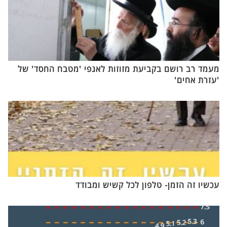
מעמד רב רושם בקביעת מזוזות לאגפי 'מטבח החסד' של
'עזרת אחים'
עכשיו זה הזמן- טלפון לכל קשיש ומבודד