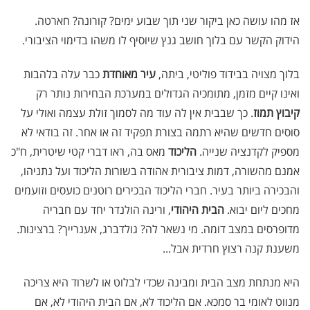
אז מהו עושה כאן ביקור שני תוך שבוע ימים? קורונה? חארטה.
הידוק הקשר עם בלוך חושב גנץ שיוסיף לו משהו בדימוי הציבורי.
בלוך מצויה בבידוד פוליטי, ביתה,
עיר מאוחדת
כבר עלה בלהבות
ואינו קיים מזמן, מתומכיה הגדולים במערכת הבחירות נותר רק
קיבוץ תמוז
. כך שבבית אין לה עוד מה לסמוך זולת עצמה ואולי על
סוסים חדשים שהיא רתמה בצורת תפקיד זה או אחר. זה בודאי לא
מספיק לקדנציה שנייה.
הליכוד
מאס בה, ראו דברי קטי שיטרית, ח"כ
אמנם מהשורה, דמות ציבורית אהודה בשורות הליכוד ועל נתניהו,
והבכירה ביותר בעיר. חברי הליכוד הבכירים רוטנים כועסים וזועמים
מחכים ליום יבוא.
הבית היהודי
, ורינה הולנדר יחד עם חבריה
מדופרסים במצב דומה. מי נשאר לה? גולדברג, אענרייך? ברצינות.
משענת קנה רצוץ חרדית אבל...
היא מנתחת מצב הבית ומבינה שכדי לבלוט או לשרוד היא צריכה
מנווט לאומי בר סמכא. אם הליכוד לא, אם הבית היהודי לא, אם