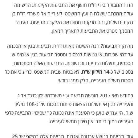
הדוח המבוקר בידי רו"ח חושף את התביעות הקיימות. הרשימה
עולה ממכתב ששלח היועץ המשפטי לעירייה אל משרדי רו"ח בן
דהן בירושלים, והם מנקזים מתוכו את העיקר בתביעות. הערה:
המסמך מפרט את התביעות לתאריך המאזן.
מה הן התביעות? הנה השימה מאותו דו"ח. תביעות בגין אי הסכמה
על דמי שכירות, אי נגישות לנכסים ומספר תביעות בגין אי מימוש
הסכמים, תשלום התייקרויות ושונות. התביעות האלה מסתכמות
בסכום של כ-
14 מיליון ש"ח
. לא בטוח שבית המשפט יכריע כי את כל
הסכום תשלם העירייה, חלק ממנו בודאי.
בחודש מאי 2017 הוגשה תביעה ע"י משרדהשיכון כנגד צד ג
והעירייה בגין אי תשלום הוצאות פיתוח בסכום של כ-108 מיליון
ש,ח. היועמ"ש טוען כי הטענה אינה נכונה כך שסיכויי התביעה כלפי
העירייה נמוך ביותר ואין סיכון ממשי לעירייה.
עוד, תביעות בנושא ארנונה ואגרות. תביעות אלה בהיקף של
25