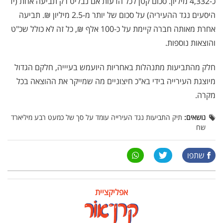
כ-4,332 מיליון. סכום קטן לכל הדעות אם נבליט רק תביעה אחת (יד
היסעים נגד ההעיריה) על סכום של יותר מ-2.5 מיליון ₪. תביעה
אחרת מאותה חברה קיימת על כ-100 אלף ₪, כל זה לא כולל שכ"ט
והוצאות נוספות.
חלק מהתביעות מתנהלות באחריות היועמש בעיייה, חלקם הגדול
מיוצגת העירייה בידי בא"כ חיצוניים מה שמייקר את ההוצאה בכל
מקרה.
נושאים:
תיק התביעות נגד העירייה עומד על סך של כמעט רבע מיליארד
שח
שתפו
אפליקציית