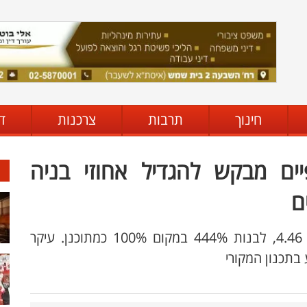
חינוך
תרבות
צרכנות
ד
ים מבקש להגדיל אחוזי בניה
התוספת בבקשה עומדת על הגדלה של פי 4.46, לבנות 444% במקום 100% כמתוכנן. עיקר