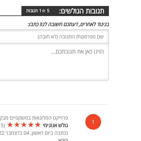
תגובות הגולשים:
5
☆
1
תגובות
בניגוד לאחרים, דעתכם חשובה לנו! כתבו:
פרוייקט המלונאות במשקפיים מבקש להגדיל 
1
★
★
★
★
★
גולש אנונימי
(
5
/
נכתבה ביום ראשון, 04 בדצמבר 2022, 08:18
נורא