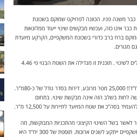
כבר משנה פניו. הכוונה לפרויקט שמוקם בשכונת
כבר אינו כזה, ועכשיו מבקשים שינוי ייעוד ממלונאות
 המוקם ברח ברב כדורי בשכונת המשקפיים, הקרקע מיועדת
ם מגורים.
הנה החלוקה כפי שהוגשה לוועדה המחוזית בירושלים לשינוי . תוכנית זו מגדילה את השטח הבנוי פי 4.46
בתכנית החדשה המבוקשת מבקשים לבנות 300 יח"ד!! 25,000 מטר מרובע. דירות בסדר גודל של כ-80מ"ר.
שה לחות בשלב הזה אינה מבקשת שינוי. בתחום
ר לאשר בשל השינוי הקיצוני מהתכניות המבוקשות, מה
שאומר וקרוב לודאי שפרוייקט הבנייה למלונאות במשקפיים ייתקע לשנים ארוכות. תוספת של 300 יח"ד היא