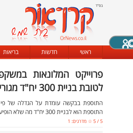
בס"ד
X סגירה
ראשי
חדשות
בריאות
פרוייקט המלונאות במשקפי
דת
מצב שחור - לבן
קביעת ניגודיות
לטובת בניית 300 יח"ד מגורים
ים
גופן קריא
הגדלת האתר
התוספת הוא לבניית 300 יח"ד מה שלא הופיע בתכנון המקורי
5
/
5
☆ מדרגים:
1