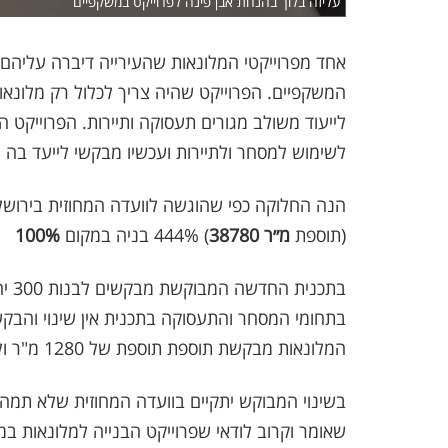
עליזה בלוך בהנחת אבן פינה לפרוייקט במשקפיים
אחד מפרוייקטי המלונאות שהעירייה דיברה עליהם 
המשקפיים. הפרוייקט שהיה צריך לכלול רק מלונאות 
לייעוד משולב מגורים תעסוקה ותיירות. הפרוייקט
לשימוש למסחר ולתיירות ועכשיו מבקשי לייעד בה ג
(תוספת
38780 מ״ר
) 444% בניה במקום
100%
בתחומי המסחר והתעסוקה בתכנית אין שינוי והבק
המלונאות מבקשת תוספת תוספת של 1280 מ"ר ולהעמיד בסה"כ את שטח המיועד לתיירות על 12,500 מ"ר.
בשינוי המבוקש יתקיים בוועדה המחוזית שלא תמה