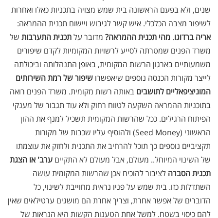
שנים, ולא בפעם הראשונה בית שמש מצויה בתכניות כאלו ואחרות
לשיפור מצבה הכלכלי. איש קשר לגיבוש ויישום תכנית ההמראה:
אריה ברדוגו
.
מהי תכנית ההמראה?
מדובר על
תכנית התערבות
של
משרד הפנים שמטרתה לסייע לרשויות המקומיות לקדם שיפורים
משמעותיים בארגון הרשות המקומית, באופן התנהלותה וביכולתה
לייצר מקורות הכנסה נוספים שיאפשרו
שיפור של רמת השירותים
המוניציפאליים לתושבים
באותה רשות מקומית. משרד הפנים רואה
בתוכניות ההמראה השקעה לטווח רחוק ולא עוד תגבור של מענקי
הפיתוח הרגילים. ככל שהרשות המקומית תשכיל למנף את ההון
הראשוני (Seed Money) ולהוסיף עליו שכבות של מקורות
תקציביים נוספים כך תוכל להרחיב את התכנית ולחזק את עוצמתו
של השינוי המיוחל.. מעולם, אבל מעולם לא התקיים
ערב' או הצגת
תכנית הסברה
לציבור להוכיח אכן שהרשות המקומית עושה
השתדלות כזו. בית שמש על פניו נראית מחוייבת לשינוי, כל
הדוברים של אפשר אחרת, וצריך אחרת הם מושגים ערטילאים שאין
להם כיסוי בשטח. למשל אחת הטענות הקשות היא הנראות של