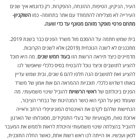
העיר, הניקיון, הטיפוח, ההזנחה, ההפקרות. רק כדוגמא איך שנים
העירייה לא מצליחה להתמודד עם אתר בתחומה- כמו
השוקניון-
מתחם פרטי מופקר מזוהם מטונף עד כדי זוועה.
בית שמש חתמה על ההסכם מול משרד הפנים כבר בשנת 2019.
מתכננים לא לשנה הנוכחית (2019) אלא לשנים הקרובות.
מדמיינים כיצד תיראה הרשות הזו
בעוד חמש שנים
. מה היא תוכל
להציע לתושבים וכיצד נוכל להבטיח בסיס כלכלי שיאפשר לנו
להציע זאת לתושבים הנה חלפו להם 6 שנים, ובית שמש עדיין
באותו דשדוש כלכלי. תוכניות ההמראה הם אות אמון של משרד
הפנים ביכולתם של
ראשי הרשויות
להוביל שינוי משמעותי. מה
שעומד כאן על הכף הוא כושר המנהיגות של נבחרי הציבור,
הנחישות שלהם לקדם את האינטרס המוניציפלי הרחב וראייה
ארוכת טווח, מקצועיות של בעלי התפקידים, מסוגלותו של הארגון
להוביל בהצלחה שינוי משמעותי והיכולת לראות ולממש את המעבר
לכאן ועכשיו. אז הייתה לנו ראש רשות אחת, כאשר החלה התוכנית,