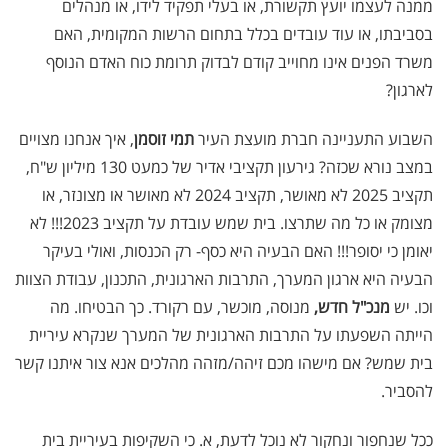
ממנה לעצמו יועץ תקשורת, או בעלי תפקיד לידו, או מנהלים
בסביבתו, או עוד עובדים בכלל בתחום הרשות המקומית, האם
משרד הפנים אינו מחוייב קודם לבדוק תרומת כוח האדם הנוסף
לארגון?
השבוע התעניינה חברת מועצת העיר
תמי זוסמן
, איך אנחנו מצויים
במצב נורא שכזה? גירעון תקציבי אדיר של כמעט 130 מיליון ש"ח,
תקציב 2025 לא מאושר, תקציב 2024 לא מאושר או מצונזר, או
מצומק או כל מה שתרצו. בית שמש עובדת על תקציב 2023!!! לא
יאומן כי יסופר!!! האם הבעיה היא כסף- רק הכנסות, ואולי בעיקר
הבעיה היא ארגון המערך, התרבות הארגונית, התכנון, עבודת הצוות
וכו. יש
מנכ"ל חדש,
מנוסה, מוכשר, עם רקורד. כך הבטיחו. מה
הייתה השפעתו על התרבות הארגונית של המערך שנקרא עיריית
בית שמש? אם מישהו מכם זיהה/מזהה מהלכים אנא צור איתנו קשר
להסביר.
ככל שנחפור ונחקור לא נוכל לדעת, א. כי השקיפות בעיריית בית