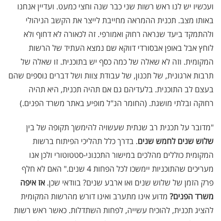
ועכשיו יש לנו ראש רשות שני כבר שנה וחצי כמעט. ועדיין אנחנו
באותו מצב. תכנית ההמראה מחייבת לייצר את הקשב הניהולי
ולהתמקד ביעד שנראה רחוק ואמורפי. זה לכאורה לא דחוף ולא
לוחץ אבל באופן אבסורדי דווקא שם נמצא העתיד של הרשות
המקומית. וזה לא שאלה של כמה כסף יש בתוכנית. זו שאלה של
תרבות ארגונית, של תכנון, של עבודת צוות ושל דברים נוספים שהם
בעצם לב התוכנית. בלעדיהם גם אם תהיה תכנית, היא תהיה
רחוקה ובלתי מושגת. (החומר הנ"ל מופיע באתר משרד הפנים.)
"מדובר על תכנית רב שנתית שעשויה להימשך תקופה של בין
שלוש שנים לחמש שנים
. בדרך כלל תהליכי הפיתוח ברשות
המקומית כוללים מהלכים במישור התכנוני-סטטוטורי ולכן אנו
מעריכים שהתוכניות יימשכו לכל הפחות 4 שנים." האם לא חלף
פרק הזמן של שלוש שנים ואו ארבע שנים? בוודאי שכן.
אז איפה
משרד הפנים?
מדוע אינו מתערב ואינו דורש מהרשות המקומית
להציג תכנית, להוכיח עשייה, לפחות השתדלות. כאשר ראש רשות