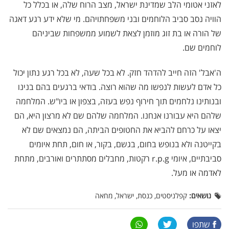
לאזני אטומי הלב שמדינת ישראל, מצב הרוח שלה, או בכלל כל
הוויה נסב סביב הלוחמים ובני משפחתויהם. מי שלא ידע רגע דאגה
של הורה או בת זוג מוזמן לצאת לשמוע ממשפחות שביניהם
לוחמים שם.
ה'אבל' הזה חייב להדהד חזק. לא בכל שעה, לא בכל רגע נתון יכול
כל אדם לעשות לנפשו מה שהוא רוצה. בודאי ברגעים בהם בנינו
ובנותינו נלחמים תוך חירוף נפש בעזה, בצפון או ביו"ש. המלחמה
שלהם היא עבורנו אנחנו. המלחמה שלהם שם לא מרצון היא, הם
יצאו על כרחם להביא את החטופים הביתה, הם נמצאים שם לא
בקייטנה ולא בנופש בחום, בגשם, בקור, או חום, תחת איומים
סביבתיים, איומי r.p.g רקטות, מחבלים מסתתרים ואורבים, מתחת
לאדמה או מעל.
נושאים:
קפלניסטים, כנסת, ישראל, מחאה
שתפו