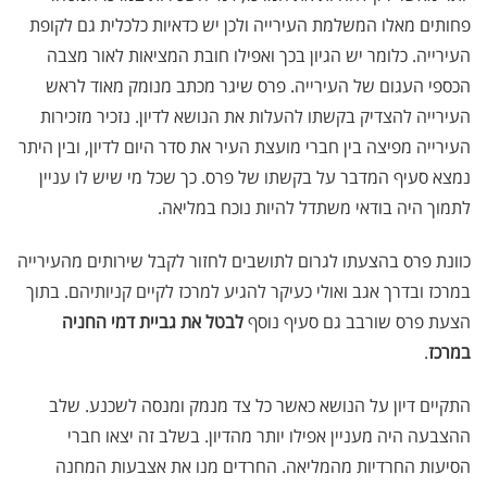
פחותים מאלו המשלמת העירייה ולכן יש כדאיות כלכלית גם לקופת
העירייה. כלומר יש הגיון בכך ואפילו חובת המציאות לאור מצבה
הכספי העגום של העירייה. פרס שיגר מכתב מנומק מאוד לראש
העירייה להצדיק בקשתו להעלות את הנושא לדיון. נזכיר מזכירות
העירייה מפיצה בין חברי מועצת העיר את סדר היום לדיון, ובין היתר
נמצא סעיף המדבר על בקשתו של פרס. כך שכל מי שיש לו עניין
לתמוך היה בודאי משתדל להיות נוכח במליאה.
כוונת פרס בהצעתו לגרום לתושבים לחזור לקבל שירותים מהעירייה
במרכז ובדרך אגב ואולי כעיקר להגיע למרכז לקיים קניותיהם. בתוך
הצעת פרס שורבב גם סעיף נוסף
לבטל את גביית דמי החניה
במרכז
.
התקיים דיון על הנושא כאשר כל צד מנמק ומנסה לשכנע. שלב
ההצבעה היה מעניין אפילו יותר מהדיון. בשלב זה יצאו חברי
הסיעות החרדיות מהמליאה. החרדים מנו את אצבעות המחנה