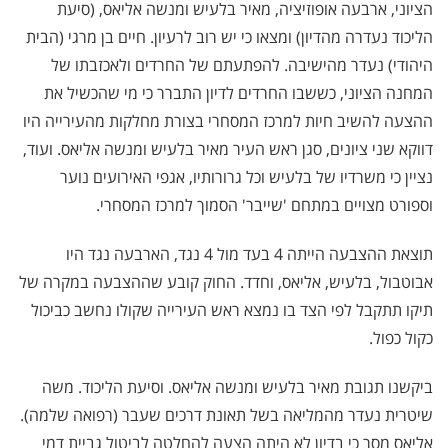
הציוני, ארבעה אופוזיציה, מאיר בלעיש ומנשה אליאס, (סיעת
הליכוד נעדרה מהדיון) ומצאו כי יש רוב לרעיון. חיים בן מרגי (הבית
היהודי) נעדר מהישיבה. להפתעתם של החרדים ולאכזבתו של
המחנה הציוני, כששבו החרדים לדיון התברר כי מי שהכשיל את
ההצעה להשיב חיות למרכז המסחרי בצורת מחלקות מהעירייה היו
דווקא שני ציונים, סגן ראש העיר מאיר בלעיש ומנשה אליאס. ועוד,
נציין כי משרדיו של בלעיש וכל גרורותיו, אגפי האירועים נוער
וספורט מצויים במתחם 'שייבר' הסמוך למרכז המסחרי.
תוצאת ההצבעה הייתה 4 בעד מול 4 נגד, הארבעה נגד היו
אבוטבול, בלעיש, אליאס, וחדד. החוק קובע שההצבעה במקרה של
תיקו תתקבל לפי הצד בו נמצא ראש העירייה שקולו נחשב כביכול
כקול כפול.
ביקשנו תגובת מאיר בלעיש ומנשה אליאס. וסיעת הליכוד. משה
שיטרית נעדר מהמליאה בשל תאונת דרכים שעבר (רפואה שלמה).
אליאס מסר כי בדיון לא היתה הצעה להחלטה לביטול גביית דמי