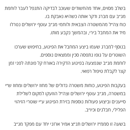
בשלב מסוים, אחד מהחשודים שעוכב לבדיקה התנפל לעבר לוחמת
מג״ב עם מברג ודקר אותה כשהיא נאבקת בו.
כוח צה״ל מהמשטרה הצבאית ולוחמי מג״ב עוטף ירושלים נטרלו
מיד את המחבל בירי, ובהמשך נקבע מותו.
בנוסף למברג שעמו ביצע המחבל את הפיגוע, בחיפוש שערכו
השוטרים על גופו נתפסה סכין וממצאים נוספים.
לוחמת מג״ב שנפצעה בפיגוע הדקירה באורח קל פונתה לפני זמן
קצר לקבלת טיפול רפואי.
בעקבות הפיגוע, כוחות משטרה גדולים של מחוז ירושלים ומחוז ש״י
במשטרה, מג״ב עוטף ירושלים וצה״ל הוזעקו למקום לשלילת
סייענים וביצוע פעולות נוספות בזירת הפיגוע ע״י שוטרי הזיהוי
הפלילי, חבלנים וכיו״ב.
בשעה זו סממ״ז ירושלים תנ״צ אמיר ארזני יחד עם מפקד מג״ב