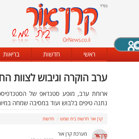
בס"ד
X סגירה
ראשי
חדשות
בריאות
ערב הוקרה וגיבוש לצוות הח
דת
מצב שחור - לבן
קביעת ניגודיות
ארוחת ערב, מופע סטנדאפ של הסטנדפיסטי
נתנה טיפים בלבוש ועוד במסיבה שמחה במיוחד
ים
גופן קריא
הגדלת האתר
קרן אור חדשות בית שמש
חדשות
מערכת קרן אור