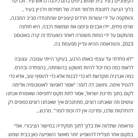
הקיצוניים בעיר בית שמש בימים בהם כיהנה כראש עיר. זוכרים?
בלוך הגיעה לחנוכת תלמוד תורה של חסידות ויז'ניץ בעיר ,
והותקפה על ידי עשרות חרדים קיצוניים שהתגודדו סביב המבנה,
שרפו פחים, יידו אבנים וניפצו את שמשות רכבה. היא חולצה
מהמקום על ידי כוחות משטרה לאחר כשעה!!! זה קרה באוגוסט
2023. והטראומה ההיא עדיין מפעמת בה.
"לא פחדתי על עצמי באותו הרגע, בעיקר הייתי עצובה. עצובה
לראות כמה כוח יכול להיות מושקע בהשחתה, בהפחדה ובהרס.
כמה אנרגיה מוקדשת לא כדי לבנות אלא כדי להוסיף טוב, אלא כדי
להטיל אימה. וחשוב לה לומר: "אסור לאפשר לאוטונומיה אלימה
לקום בתוך מדינת ישראל, אסור לתת מקום לתפיסה שאומרת אנחנו
עושים מה שאנחנו רוצים, מתחנכים איך שאנחנו רוצים כפופים רק
להחלטות שלנו, ומדינה אין לה זכות לומר". מרגש...
טראומה שתלווה את בלוך לתוך תפקידיה במישור הציבורי. אולי
במקום אחר תצליח להשפיע יותר מאשר השפיעה כאן בבית שמש.