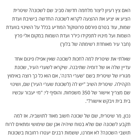
האם צץ רעיון ליצור מלחמה חדשה סביב שם לשכונה? שיטרית
הציע או יציע את ההצעה לקרוא לשכונה החדשה בישיבת ועדת
שמות, עוד בטרם פורסם פרוטוקול המודיע בכלל על השינוי בוועדת
השמות ועל מינויו לתפקידו כיו"ר ועדת השמות במקום אלי פרץ
(חבר עיר מאוחדת רשימתה של בלוך)
שאלתי את שיטרית למה לחכות לשכונה שאין אפילו פיגום אחד
עדיין שלה או של דומיה שתיבנה. שיקראו לשערי העיר, שכונת
מגוריו של שיטרית בשם 'שערי הדנה', אם הוא כל כך רוצה באימוץ
הקהילה. שיטרית השיב "יש לה (לשכונת שערי העיר) שם, ושינוי
שם מצריך אישור של 350 משפחות. והוסיף לי: "מי יעבור עכשיו
בית בית ויבקש אישור?".
נכון, מר שיטרית, שם של שכונה חשוב מאוד לתושביה. אז למה
תקבע לשכונה שם שלא בטוח שיהיה אכן שם שימושי ומתאים לרוח
תושבי השכונה? לא אמרנו, ששמות רבנים יעטרו רחובות בשכונות