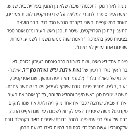
יממה לאחר מכן התכנסה ישיבה שלא מן המנין בעיריית בית שמש,
ראש העיר סיפרה לחברי המליאה על שני פרויקטים לזוגות צעירים,
האחד במשקפיים והשני בקרבת מגרש הכדורגל. חבר מועצה
התעניין לתוכן הפרויקטים, שיטרית, סגן ראש העיר ומ"מ אומר ספק
בציניות ספק בהערכה: "האמת שזה ממש משמח לשמוע, למרות
שפיגום אחד עדיין לא ראינו".
פיגום אחד לא ראינו, ושם לשכונה כבר פורסם בעיתון גלובס, לא
ברור איך נולד הרעיון של
נאות אילנה
,
ע"ש גאולה כהן ז"ל,
אילנה-
הכינוי של גאולה בלח"י (לטעמי מאוד יפה ומושך, שם אטרקטיבי,
נעים, קליט, מסביר פנים וגורם שיווקי לעילא) ויש מי שחשב אחרת.
משה שיטרית סגן ראש העיר וממלא מקומה, כל כך אוהב את העיר
ואת תושביה, שרוצה לכבד את אחד מיקיריה ולתת את שמו למקום.
סקרנים? משה שיטרית הציע לקרוא לשכונה על שם הקייס הדנה,
רבם של עולי בני אתיופיה. למה? ברור!! שיטרית רואה בקהילה גורם
אלקטורלי ויעשה הכל כדי לפתותם להיות לצדו בשעת מבחן.