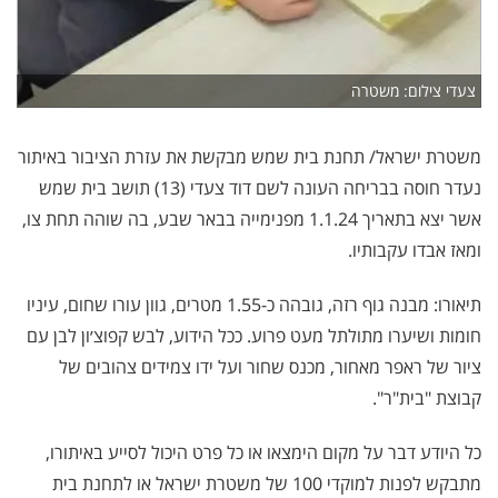
צעדי צילום: משטרה
משטרת ישראל/ תחנת בית שמש מבקשת את עזרת הציבור באיתור
נעדר חוסה בבריחה העונה לשם דוד צעדי (13) תושב בית שמש
אשר יצא בתאריך 1.1.24 מפנימייה בבאר שבע, בה שוהה תחת צו,
ומאז אבדו עקבותיו.
תיאורו: מבנה גוף רזה, גובהה כ-1.55 מטרים, גוון עורו שחום, עיניו
חומות ושיערו מתולתל מעט פרוע. ככל הידוע, לבש קפוצ׳ון לבן עם
ציור של ראפר מאחור, מכנס שחור ועל ידו צמידים צהובים של
קבוצת "בית"ר".
כל היודע דבר על מקום הימצאו או כל פרט היכול לסייע באיתורו,
מתבקש לפנות למוקדי 100 של משטרת ישראל או לתחנת בית