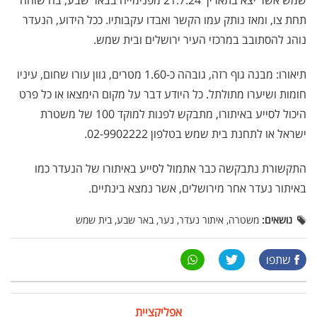
שמש אשר יצא בתאריך 21.7.24 מפנימייה בבאר שבע, בה שוהה
תחת צו, ומאז נותק עמו הקשר ואבדו עקבותיו. ככל הידוע, הנעדר
נוהג להסתובב במרכזי העיר ירושלים ובית שמש.
תיאורו: מבנה גוף רזה, גובהה כ-1.60 מטרים, גוון עורו שחום, עיניו
חומות ושיערו מתולתל. כל היודע דבר על מקום הימצאו או כל פרט
היכול לסייע באיתורו, מתבקש לפנות למוקד 100 של משטרת
ישראל או לתחנת בית שמש בטלפון 02-9902222.
התקשורת נתבקשה כבר אתמול לסייע באיתורו של הנעדר כמו
באיתור נעדר אחר מירושלים, אשר נמצא בינתיים.
נושאים:
משטרה, איתור נעדר, נער, באר שבע, בית שמש
שתפו
אפליקציית