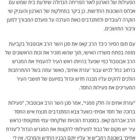
הפעילות של הארגון לאור הפריחה הגדולה שיודעת בית שמש עם
אכלוס השכונות החדשות. כן ביקר במחלקות של הארגון והעניק שי
הוקרה לעובדים ולמתנדבים כאות הערכה על פועלם המבורך למען
ציבור התושבים.
עם תום הסיור כיבד הרב קאפ את סגן השר הרב אבוטבול בקביעת
מזוזה בפתח משרדו האישי, תוך שהוא מזכיר את זכות הראשונים של
הרב אבוטבול כמי שפעל בהיותו ראש העיר להעמיד את המגרש
ברחוב נחל לכיש עבור 'עזרת אחים', כאשר עתה בשל ההתרחבות
הולכים להקים עליו מבנה חדש וגדול בסיועם של תושבי העיר
המעריכים את פעילות החסד.
"עזרת אחים זה חלק ממני", אמר סגן השר הרב אבוטבול, "פעילות
ברוכה של חסד אמיתי כשעל צבא המתנדבים מנצח איש החסד
הרב אברהם קאפ. במסגרת הזכויות שלקחתי עמי מתקופתי כראש
עיר יש מקום של כבוד לפעילותי להקצות את המגרש הגדול ל'עזרת
אחים' בשכונת רמב"ש א' עליו יוקם הבנין החדש והמרכזי. אין לי