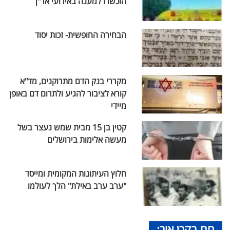
הוכשרו למענה באירועי אר"ן
הבחירה החופשית- זכות יסוד
מקררי בנק הדם מתרוקנים, מד"א
קורא לציבור להגיע ולתרום דם באופן
מיידי
קטין בן 15 מבית שמש נעצר בשל
מעשה אלימות בירושלים
חלוץ העיתונות המקומית ומייסד
"ערב ערב באילת" הלך לעולמו
חם בקרן אור: