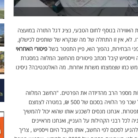
 האווירה בנוסף לחום הטבעי, נציג דגל התורה במועצה
 לא, אין זו התחלה של מה שנקרא של שותפים לכישלון,
ני הבחירות, נהפוך הוא, פיין התפטר בשל
פיטורי האחראי
 וייספיש קיבל מכתב פיטורים מהחשב המלווה במסגרת
מש כמו שצומצמו משרות אחרות. מה האלטנטיבה? ניסינו
ת מספר הרב מהדיזדה את הפרטים. "החשב המלווה
מטעם המשרד לשירותי דת, מבקש כי וייספיש יקבל שכר פר הלוויה בסכום של 500 ₪, במטרה לצמצם
פטרות. אנחנו מנסים לשכנע אותו שהוא יכול להמשיך
 לכל רבני הקהילות על העניין, ואנחנו מראיינים
הגיע לסכום לפי החשב, אותו מקבל היום וייספיש , צריך