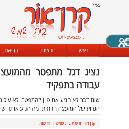
בס"ד
X סגירה
ראשי
חדשות
בריאות
נציג דגל מתפטר מהמועצה 
דת
מצב שחור - לבן
קביעת ניגודיות
עבודה בתפקיד
שום דבר לא הניע את פיין להתפטר, לא עיכוב
ים
גופן קריא
הגדלת האתר
הגרוע של המועצה הדתית, מה הניע אותו- שי
קרן אור חדשות בית שמש
חדשות