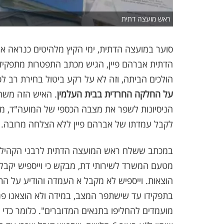
ראש מועצה דתית
סוער במועצה הדתית, ימי הקיץ מלהיטים כנראה את
הדתית אברהם פיין, הגיש מכתב התפטרות מתפקידו.
הולכים הביתה, וזה לא על רקע ביטול בחירת רב לפ
על החלקה החרדית בבית העלמין
. האיש הזה משה
הניסיונות לשפר את מצבה הכספי של המועה"ד, מ
לקבל עמדתו של אברהם פיין ללא הצלחה מרובה.
במכתב ששלח ראש המועצה הדתית לרבני הקהילו
הוצאות. וייספיש לא מקבל א העמדה והודיע על הת
בתפקידו עד שישתפר המצב, במידה ולא הוצאנו פניה
מועמדים להחליפו בתנאים המדוברים". כלומר כדי ל