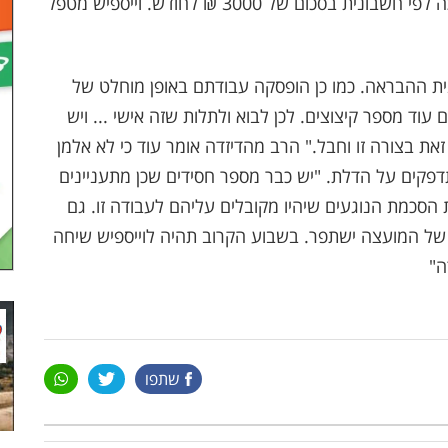
שיהיו ל"ע בעיר 6 הלוויות, וייספיש קיבל שכרו עד כה לפי חשבונית בסכום של 3000 ₪ לחודש. וייספיש מטפל
ית ההבראה. כמו כן הופסקה עבודתם באופן מוחלט של
ים עוד מספר קיצוצים. לכן לבוא ולתלות שזה אישי ... ויש
זאת בצורה זו וחבל." הרב מהדיזדה אומר עוד כי לא אלמן
פקים על הדלת. "יש כבר מספר חסידים שכן מתעניינים
ת הסכמת הנוגעים שיהיו מקובלים עליהם לעבודה זו. גם
של המועצה ישתפר. בשבוע הקרוב תהיה לוייספיש שיחה
ה"
שתפו