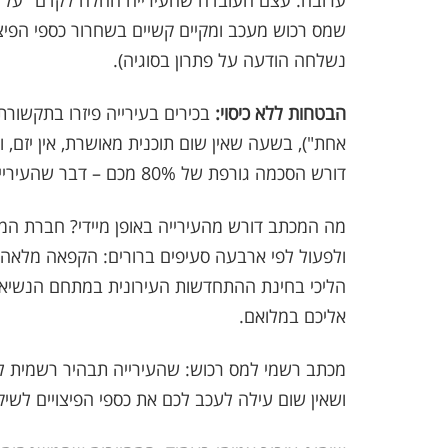
ערובה: עצם העובדה שהעירייה החלה לקדם "על הניי
שמס רכוש מעכב ומקיים קשיים בשחרור כספי הפיצויי
נשלחה הודעה על פתרון בסוגיה).
הבטחות ללא כיסוי:
אחת"), בשעה שאין שום תוכנית מאושרת, אין יזם, וא
דורש הסכמה גורפת של 80% מכם – דבר שהעירייה בכלל לא בדקה או ביקשה מכם.
מה המכתב דורש מהעירייה באופן מיידי? חברת ה
ולפעול לפי ארבעה סעיפים ברורים: הקפאה מלאה 
הליכי בחינת ההתחדשות העירונית במתחם הנשיא, 
אליכם במלואם.
מכתב רשמי למס רכוש: שהעירייה תבהיר רשמית למנ
ושאין שום עילה לעכב לכם את כספי הפיצויים לשיק