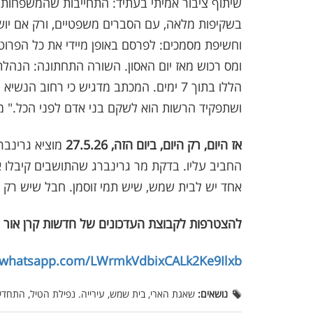
שיתוף ציבור אמיתי בעתיד: התחייבות שהמשפחות י
וחשיפת מסמכים: לפרסם באופן מיידי את כל הפרוטו
ומס רכוש מאז יום האסון. השורה התחתונה: הנהל
הללו בתוך 7 ימים. המכתב מדגיש כי רחוב 
ושתפקיד הרשות הוא לשקם בני אדם לפני הכל." מי
אז היום, רק היום, ביום הזה, 27.5.26
מוציא גרינב
החביב עליו. בדקת מר גרינברג שהתושבים קיבלו א
אחד יש לבית שמש, שיש תמי זוסמן. חבל שיש רק א
להצטרפות לקבוצת העדכונים של חדשות קרן אור 
t.whatsapp.com/LWrmkVdbixCALk2Ke9Ilxb
נושאים:
שאגת הארי, בית שמש, עירייה. נפילת הטיל, התחדשו