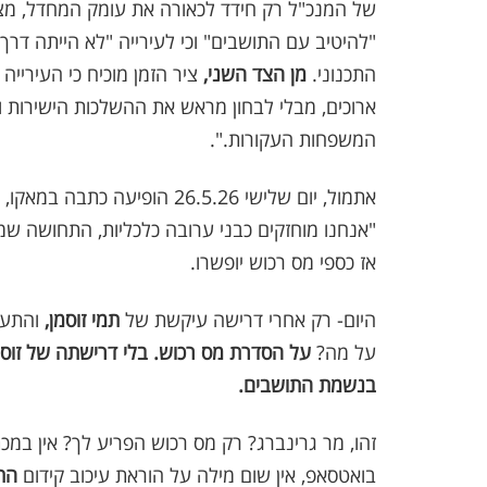
של המנכ"ל רק חידד לכאורה את עומק המחדל, מצד
"להיטיב עם התושבים" וכי לעירייה "לא הייתה דר
התכנוני.
מן הצד השני,
ציר הזמן מוכיח כי העיריי
ארוכים, מבלי לבחון מראש את ההשלכות הישירות 
המשפחות העקורות.".
אתמול, יום שלישי 26.5.26 הופ
"אנחנו מוחזקים כבני ערובה כלכליות, התחושה שמ
אז כספי מס רכוש יופשרו.
היום- רק אחרי דרישה עיקשת של
תמי זוסמן,
והתעו
על מה?
על הסדרת מס רכוש. בלי דרישתה של זוסמן
בנשמת התושבים.
זהו, מר גרינברג? רק מס רכוש הפריע לך? אין במ
בואטסאפ, אין שום מילה על הוראת עיכוב קידום
הת