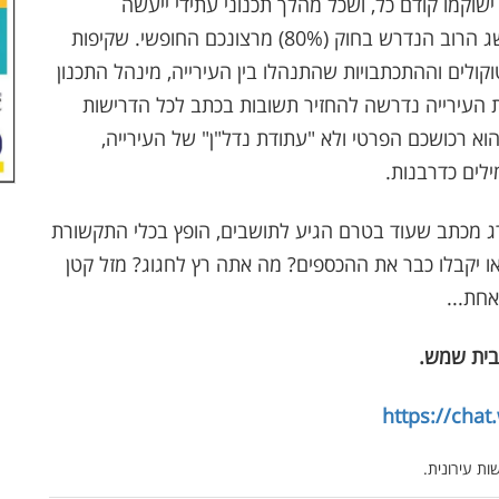
שוקמו קודם כל, ושכל מהלך תכנוני עתידי ייעשה
בשקיפות מלאה, עם הסברים משפטיים, ורק אם יושג הרוב הנדרש בחוק (80%) מרצונכם החופשי. שקיפות
קולים וההתכתבויות שהתנהלו בין העירייה, מינהל התכנון
ת העירייה נדרשה להחזיר תשובות בכתב לכל הדרישות
הנשיא הוא רכושכם הפרטי ולא "עתודת נדל"ן" של העירייה,
לים כדרבנות.
רג מכתב שעוד בטרם הגיע לתושבים, הופץ בכלי התקשורת
ו יקבלו כבר את ההכספים? מה אתה רץ לחגוג? מזל קטן
חת...
בית שמש
.
https://cha
ת עירונית.