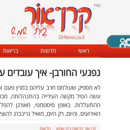
בס"ד
X סגירה
ראשי
חדשות
בריאות
נפגעי החורבן- איך עובדים 
דת
מצב שחור - לבן
קביעת ניגודיות
לא מספיק שעולמם חרב עליהם במרץ פעם אח
עשה הטיל מקשה העירייה בהתנהלותה. מכתב
ההתעללות. באופן סיסטמטי, מאורגן להפל
ים
גופן קריא
הגדלת האתר
האירועים. והיום, רק היום, מואיל גרינברג להו
קרן אור חדשות בית שמש
חדשות