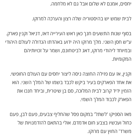
יחסים, אמנם לא שלום אבל גם לא מלחמה.
לבית שמש יש בהיסטוריה שלה רצון והערכה למרוקו.
בסוף שנות התשעים חנך כאן ראש העירייה דאז, דניאל וקנין פארק.
ע"ש חסן השני. מלך מרוקו היה ידוע באהדתו הגדולה לעולם היהודי
ובמיוחד ליהודי מרוקו, דאג לביטחונם, ושמר על זכויותיהם
המקומיות.
וקנין, אז עם פזילה החוצה ניסה ליצור יחסים עם העולם החופשי.
את אחד הפארקים בעיר ביקש לכבד בשמו של המלך השני. הוא
הזמין ידיד קרוב לבית המלוכה, סם בן שיטרית, וביחד חנכו את
הפארק לכבוד המלך השמי.
מאז הספיקו 'לשתל' במקום פסל שהחליף צבעים, פעם לבן, פעם
כחול ועכשיו בצבע חום אדמדם. אולי בהתאם להזדמנויות של
משרד' החוץ עם מרוקו.