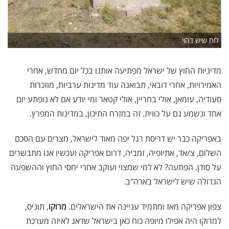
לוח שיש דהוי
מדיניות החוץ של ישראל מפתיעה אותנו בכל יום מחדש, אחרי
האמירויות, אחרי דובאי, תבואנה עוד מדינות ערביות, מוזכרות
סעודיה, עומאן, אולי בחריין, אולי קטאר ומי יודע אם לא נופתע יום
אחד ונשמע גם על כווית. זה במזרח התיכון, במדינות המפרץ.
באפריקה כבר יש דריסת רגל יפה מאוד לישראל, מצרים עם הסכם
השלום, צ/אד, אתיופיה, זמביה, דרום אפריקה ועכשיו אנו מתבשרים
על סודן. הפתעה? לא למי שמצוי ועוקב אחרי יחסי החוץ וההשפעה
הגדולה שיש לישראל בארה"ב.
צפון אפריקה מאז ומתמיד עניינה את הישראלים.
מרוקו
, תוניס,
למרוקו היה אפילו מיופה כוח כאן בישראל שדאג לאיזה מערכת