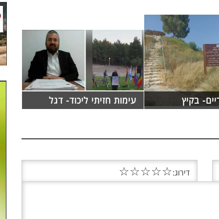
ים- בקיץ
עימות חזיתי ליכוד- דגל
☆
☆
☆
☆
☆
דירוג: