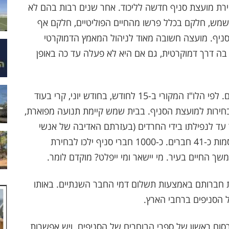
רת מועצת סניף חדשה לליכוד. אחר שנים רבות בהם לא
שמש, חלקם בכלל פרשו מהחיים הפוליטיים, חלקם אף
ניף. מועצה חשובה מאוד לניהול המאמץ הדמוקרטי
 בה דרך דמוקרטית, גם אם היא לא פעלה עד כה באופן
לו"ז שפרסמה תנועת הליכוד על ההיערכות בסניפים. לפי הלו"ז המקורי ב-15 לחודש, בחודש יוני, קרי בעוד
חירות למועצת הסניף. בבית שמש קיימת תנועה מפוארת,
 עד לנפילתו בידי החרדים (בעזרתם האדיבה של אנשי
ליכוד). מועצת סניף בבית שמש כוללת לפי המפורסמות כ-41 חברים. כ-1000 חברי סניף ילכו לבחירת
 החיים בעיר. מי יישאר ומי ייפלט? מוקדם לומר.
יר את חברותם באמצעות תשלום דמי החבר השנתיים. באותו
 הסניפים ברחבי הארץ.
 ב-21 לחודש אוגוסט פרסום ראשון של ספרי הבוחרים של הסניפים. ויש אפשרות