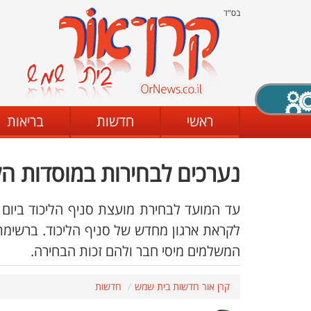
בס"ד
X סגירה
ראשי
חדשות
בריאות
נערכים לבחירות במוסדות הל
דת
מצב שחור - לבן
קביעת ניגודיות
המשלמים מיסי חבר ולהם זכות הבחירה.
ים
גופן קריא
הגדלת האתר
קרן אור חדשות בית שמש
חדשות