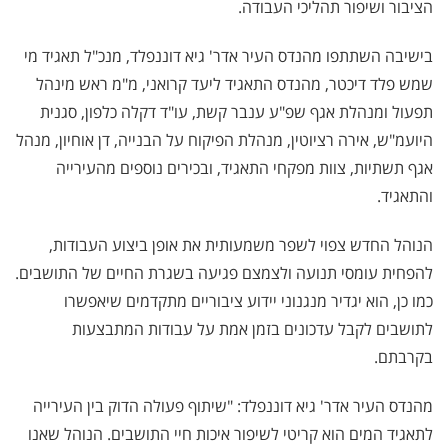
הציבור ושיפור תהליכי העבודה.
בישיבה השתתפו מהנדס העיר אדר' גיא דוננפלד, מנכ"ל תאגיד מי
שמש פלד דיכטר, מהנדס התאגיד ליעד קרואני, מ"מ ראש מינהל
תפעול ומנהלת אגף שפ"ע ענבר קשת, עו"ד דקלה כלפון, סגנית
היועמ"ש, אירה רציוטין, מנהלת הפיקוח על הבנייה, דן אוחיון, מנהל
אגף תשתיות, צוות מפקחי התאגיד, ובכירים נוספים מהעירייה
והתאגיד.
הנוהל החדש צפוי לשפר משמעותית את אופן ביצוע העבודות,
להפחית עומסי תנועה ולצמצם פגיעה בשגרת החיים של התושבים.
כמו כן, הוא יגדיר מנגנוני יידוע ציבוריים מתקדמים שיאפשרו
לתושבים לקבל עדכונים בזמן אמת על עבודות המתבצעות
בקרבתם.
מהנדס העיר אדר' גיא דוננפלד: "שיתוף פעולה הדוק בין העירייה
לתאגיד המים הוא קריטי לשיפור איכות חיי התושבים. הנוהל שאנו