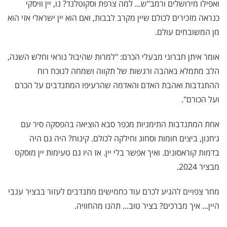
ואפילו מירושלים ורמב"ש... למה צרפת וסקוטלנד? נו, יין וויסקי
כנראה מזכירים לכולם שיין מקרב לבבות, ואם הוא יין ישראלי אזי הוא
מן המשובחים עולם.
אומר איתן חברוני מבעלי הכרם: "למרות שהיבול נוראי וחלש השנה,
הלב מתמלא באהבה ורגשות של תקווה ושמחה לנוכח רוח
ההתנדבות ואהבת האדם והאדמה שהרעיפו המתנדבים על הכרם
ועל הכורם".
אחת המתנדבות התימניות מכפר סבא הוציאה בהפסקה סיר עם
ג׳חנון, ביצים חומות וסחוג וחילקה לכולם. קינוח? היה גם היה
בדמות קוראסונים. ואיך אפשר בלי יין. אז היו גם טעימות יין מוסקט
מבציר 2024.
מחר צפויים להגיע לכרם עוד כחמישים מתנדבים לעזור בבציר ענבי
היין... איך מברכים? בציר טוב... תהנו מהחוויה.