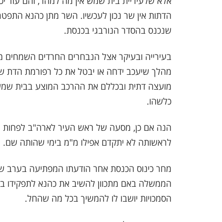
אלא שלעיריית בית שמש אין מה למהר, והם עוד יכ
הדתות אין שר נכון לעכשיו. השר מתן כהנא התפטר
שנכנס בהסדר הנורבגי בכנסת.
בעירייה ובעיקר אצל הנבחרים החרדים השמחים 
מהלך שיעכב ידחה או יבטל את כל רפורמת הדת שהו
מועצה דתית ובכללם את ההרכב המוצע בבית שמש.
כלשהו.
הנה אם כן, מסעה של ראש העיר לארה"ב לפחות מ
לראשותה לא יתקדם אפילו מ"מ בימי שהותה שם.
מחר כינוס הכנסת אחר הודעתו המפתיעה בערב שב
הממשלה באם מתכוון להשיב את כהנא לתפקידו בא
הסמכויות יושבו לו להמשיך בכל מה שהחל.