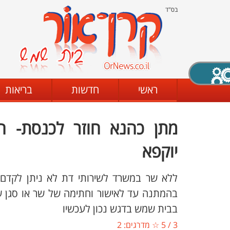
בס"ד
X סגירה
ראשי
חדשות
בריאות
מתן כהנא חוזר לכנסת- ה
דת
מצב שחור - לבן
קביעת ניגודיות
יוקפא
ללא שר במשרד לשירותי דת לא ניתן לקדם כ
ים
גופן קריא
הגדלת האתר
בהמתנה עד לאישור וחתימה של שר או סגן שר
בבית שמש בדגש נכון לעכשיו
3
/
5
☆ מדרגים:
2