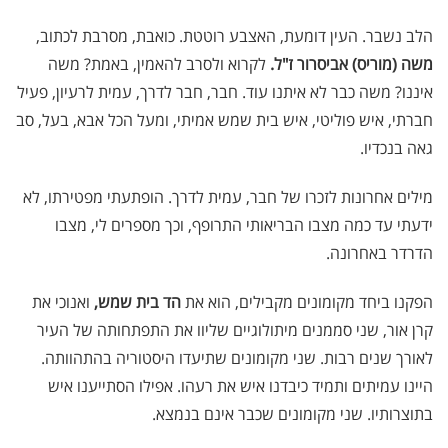
הלב נשבר. העין דומעת, האצבע רוטטת. כואבת, מסרבת לכתוב,
משה (מוריס) אביסרור ז"ל.
לקרוא ולסרב להאמין, באמת? משה
איננו? משה כבר לא איתנו עוד. חבר, חבר לדרך, עמית לרעיון, פעיל
חברתי, איש פוליטי, איש בית שמש אמיתי, ומעל הכל אבא, בעל, סב
גאה בנכדיו.
מילים אחרונות לזכרו של חבר, עמית לדרך. הופתעתי מפטירתו, לא
ידעתי עד כמה מצבו הבריאותי התרופף, וכך מספרים לי, מצבו
הדרדר באחרונה.
הפקנו ביחד מקומונים מקבילים, הוא את
הד בית שמש,
ואנוכי את
קרן אור, שני סממנים מיתולוגיים שליוו את התפתחותה של העיר
לאורך שנים רבות. שני מקומונים שתיעדו היסטוריה בהתהוותה.
היינו עמיתים ותמיד כיבדנו איש את רעהו. אפילו הסתייענו איש
בתוצרותיו. שני מקומונים שכבר אינם בנמצא.