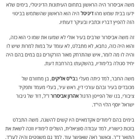
משה אביסרור היה הראשון בתחום העיתונות הדיגיטלי, בימים שלא
ידעו בבית שמש מהו
דיגיטל
היה הוא הראשון שהשתמש בביטוי
הזה להפיץ דבריו וכתביו ובעיקר דעותיו.
זה משה אביסרור שרבים בעיר אולי לא שמעו את שמו כי הוא כזה,
והוא היה כזה, נחבא, לא מתבלט, לא עומד על במות למרות שיש לו
והיה לו מה לומר, איש שהתרחק מאור הזרקורים גם במים בהם היה
יחיד סגולה בלימודיו, בהשקעתו בהרחבת דעת.
משה החבר, למד כיתה מעלי ב
בי"ס אליקים
, בן מחזורם של
מכובדים בעיר ובהם עורכי דין, ראש עיר, בעלי מעמד ותפקיד
ציבורי, בנו של הפייטן הדגול
אהרון אביסרור
ז"ל, דוד של גיבור
ישראל יוסף הלוי הי"ד.
בימים בהם לימודים אקדמאיים היו קשים להשגה. משה התבלט
בזכות כישוריו, למד עבודה סוציאלית, השלים לימודיו וזכה לשאת את
התואר ד"ר, וכאשר ראה שאפשר עוד, למד גם משפטים והיה לעו"ד,