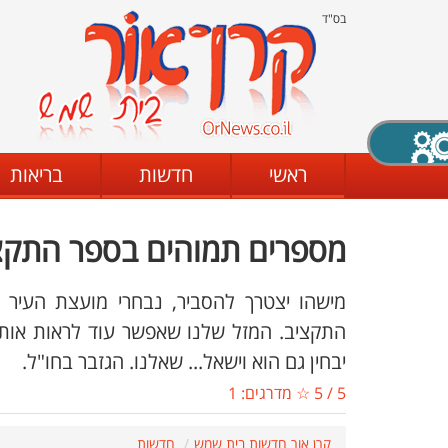
בס"ד
X סגירה
ראשי
חדשות
בריאות
מספרים תמוהים בספר התקצי
דת
מצב שחור - לבן
קביעת ניגודיות
מישהו יצטרך להסביר, נבחרי מועצת העיר 
התקציב. המזל שלנו שאפשר עוד לראות אותו 
יבחין גם הוא וישאל... שאלנו. הגזבר בחו"ל.
ים
גופן קריא
הגדלת האתר
5
/
5
☆ מדרגים:
1
קרן אור חדשות בית שמש
חדשות