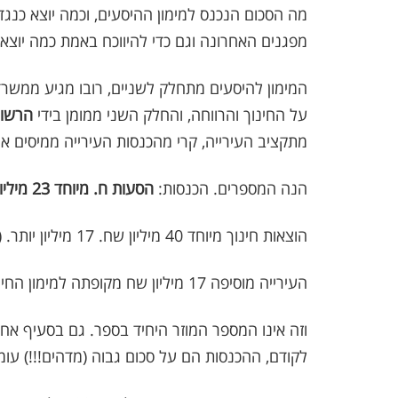
מה הסכום הנכנס למימון ההיסעים, וכמה יוצא כנגד 
מפגנים האחרונה וגם כדי להיווכח באמת כמה יוצ
המימון להיסעים מתחלק לשניים, רובו מגיע ממשרדי
על החינוך והרווחה, והחלק השני ממומן בידי
הרשות
מתקציב העירייה, קרי מהכנסות העירייה ממיסים א
הנה המספרים. הכנסות:
הסעות ח. מיוחד 23 מיליון שח
הוצאות חינוך מיוחד 40 מיליון שח. 17 מיליון יותר. (תקציב חינוך).
העירייה מוסיפה 17 מיליון שח מקופתה למימון החינוך המיוחד.
וזה אינו המספר המוזר היחיד בספר. גם בסעיף אח
לקודם, ההכנסות הם על סכום גבוה (מדהים!!!) עומד על 74 מילי