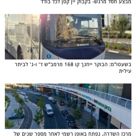
מבצע חסד מרגש- בקבוק יין קטן לכל בודד
בשעטו"מ: הבוקר ייחנך קו 168 מרמב"ש ד' ו-ג' לביתר
עילית
מרכז השדרה, נפתח באופן רשמי לאחר מספר שנים של