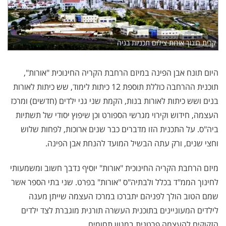
קרית חינוך אורות צילום תכניות בניה
היום תונח אבן הפינה במיזם הרחבת הקריה החינוכית "אורות",
תוכנית ההרחבה כוללת תוספת 12 כיתות לימוד, שש כיתות לאורות
בנים ושש כיתות לאורות בנות, הקמת שני גני ילדים (חדשים) ומרכז
העצמה, חידוש וקירוי מגרשי הספורט וכן שיפוץ יסודי של תשתיות
ביה"ס. על התכנית הזו מדברים כבר שנים ארוכות, לפחות שלוש
וחצי שנים, ורק עתה הבשיל המועד להנחת אבן הפינה.
מיזם הרחבת הקריה החינוכית "אורות" יוסיף נדבך חשוב ומשמעותי
לחינוך הממ"ד בכלל ולבתיה"ס "אורות" בפרט. שני בתי הספר אשר
שמם הטוב הולך לפניהם יתברכו במרכז העצמה שייתן מענה
לילדים המעוניינים בתוכנית העשרה תורנית מוגברת לצד ילדים
הזקוקים להעצמה פרטנית במגוון תחומים.