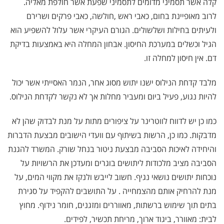
קלה אשר תסמיני מדומים לתסמיני שפעת אשר חולפת מאליה.
לרוב מאופיינת בחום, כאבי ראש ,חולשה, כאבי פרקים ושרירם
ולעיתים בחילות ושלשולים. הגורם העיקרי אשר עלול להשפיע הוא
הגיל וכשלים במערכת החיסון. אבחון המחלה היא באמצעות בדיקת
דם. אין חיסון למחלה זו.
מלבד קדחת הנילוס ישנו יתוש מסוג אחר, הנמר האסייתי אשר יכול
להיות נגוע, פעיל ביום ומעביר מחלות אך לא נקשר לקדחת הנילוס.
כמו כן יש לדווח לווטרינר על ציפורים מתות על מנת לבדוק שהן לא
מדבקות. כמו כן, הרשות בשיתוף עם וועדי הישובים מבצעת הדברות
והיחידה לאיכות הסביבה מבצעת ניטור בנחל שורק. המשרד להגנת
הסביבה מציב מלכודות ליתושים בוגרים ומעדכן את הרשויות על
נוכחות יתושים נושאי נגיף. חשוב לייבש ולנקז את מקווי המים, על
מנת להרחיק אותם מהצמחייה . על התושבים להקפיד על סגירת
בתים תוך שימוש ברשתות, מאווררים ומזגנים, חומר נידוף. מחוץ
לבית: מאוורר, ביגוד ארוך, מריחת תכשיר, לפידים.