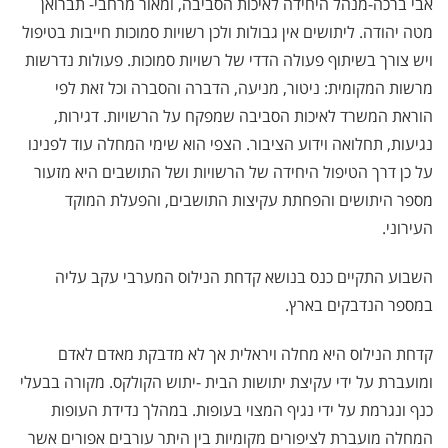
אבי ברכה-מנהל היחידה לאיכות הסביבה, ומאור מרחבי- תברואן
מטה יהודה. ליתושים אין גבולות ולכן רשויות סמוכות חייבות בטיפול
ויש צורך בשיתוף פעולה הדדי של רשויות סמוכות. פעולות נדרשות
מרשות המקומית: ניטור, מניעה, הדברה והסברה וכל זאת לפי
הוראת המשרד לאיכות הסביבה שמפקח על הרשויות. דגירות,
נגיעות, תחלואה וידוע הציבור. הצפי הוא שימי המחלה עוד לפנינו
על כן דרך הטיפול היחידה של הרשויות ושל התושבים היא מזעור
מספר היתושים והפחתת עקיצות התושבים, והפעלת המוקד
העירוני.
השבוע התקיים כנס בנושא קדחת הנילוס המערבי עקב עליה
במספר הנדבקים בארץ.
קדחת הנילוס היא מחלה ויראלית אך לא מדבקת מאדם לאדם
ומועברת על ידי עקיצת יתושות הבית -יתוש הקולקס. מקורה בבעלי
כנף ונגרמת על ידי נגיף המצוי בעופות. במהלך נדידת העופות
המחלה מועברת לציפורים מקומיות בין היתר עורבים אפורים אשר