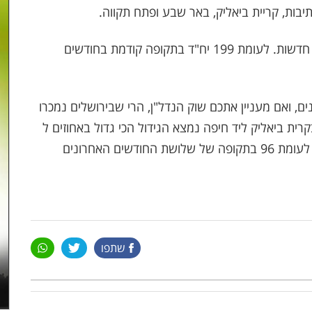
.
נמכרו בחודשים ינואר - מרץ 242 יח"ד חדשות. לעומת 199 יח"ד בתקופה קודמת בחודשים
 ואם מעניין אתכם שוק הנדל"ן, הרי שבירושלים נמכרו
ות בחודשים המקבילים, 865 יח"ד. בקרית ביאליק ליד חיפה נמצא הגידול הכי גדול באחוזים ל
בהשוואה בין שתי התקופות, גידול של 108%, 196 לעומת 96 בתקופה של שלושת החודשים האחרונים
שתפו