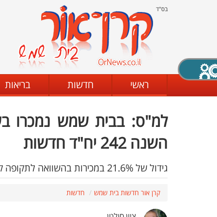
בס"ד
X סגירה
ראשי
חדשות
בריאות
למ"ס: בבית שמש נמכרו ב
דת
מצב שחור - לבן
קביעת ניגודיות
השנה 242 יח"ד חדשות
גידול של 21.6% במכירות בהשוואה לתקופה קודמת בשלושת החודשים האחרונים של שנת 2022.
ים
גופן קריא
הגדלת האתר
קרן אור חדשות בית שמש
חדשות
ציון סולטן