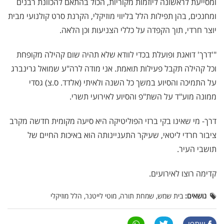
ומסייעת לראשונה ליוזמות מקוריות, הכול בהתאם להכוונת רבנים
ומחנכים, בהן תפילות הלל בליווי מוזיקלי, הקרנת סרט קולנועי מבית
יוצר חרדי, תוך הקפדה על כללי הצניעות וכן הלאה.
"'דרך' דואגת ופועלת בכדי לוודא שלא תהיה שום קהילה מקופחת
וכל קהילה תקבל פעילות תואמת. אני מודה לרה"ע שמואל גרינברג
על התמיכה והסיוע במשך כל השנה ולאיתי (אלדד. ס.צ) גסדי
ממונה מוע"ד על השת"פ והסיוע לאירועי תשרי.
דרך- מי שאינו בקי ברזי הפוליטיקה היא סיעה מקומית חדשה מקרב
ציבור חרדי ליטאי, שעיקר התעניינותה הוא באיכות החיים של
תושבי העיר.
קדימה רוצו לאירועים.
נושאים:
בית שמש, שמחת תורה, מוטי לייטנר, הלל מוזיקלי