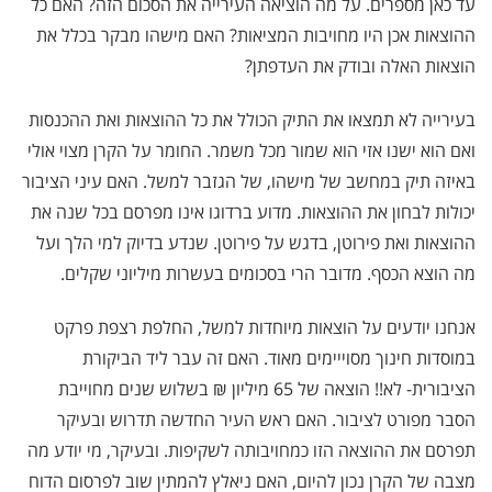
עד כאן מספרים. על מה הוציאה העירייה את הסכום הזה? האם כל
ההוצאות אכן היו מחויבות המציאות? האם מישהו מבקר בכלל את
הוצאות האלה ובודק את העדפתן?
בעירייה לא תמצאו את התיק הכולל את כל ההוצאות ואת ההכנסות
ואם הוא ישנו אזי הוא שמור מכל משמר. החומר על הקרן מצוי אולי
באיזה תיק במחשב של מישהו, של הגזבר למשל. האם עיני הציבור
יכולות לבחון את ההוצאות. מדוע ברדוגו אינו מפרסם בכל שנה את
ההוצאות ואת פירוטן, בדגש על פירוטן. שנדע בדיוק למי הלך ועל
מה הוצא הכסף. מדובר הרי בסכומים בעשרות מיליוני שקלים.
אנחנו יודעים על הוצאות מיוחדות למשל, החלפת רצפת פרקט
במוסדות חינוך מסוייימים מאוד. האם זה עבר ליד הביקורת
הציבורית- לא!! הוצאה של 65 מיליון ₪ בשלוש שנים מחוייבת
הסבר מפורט לציבור. האם ראש העיר החדשה תדרוש ובעיקר
תפרסם את ההוצאה הזו כמחויבותה לשקיפות. ובעיקר, מי יודע מה
מצבה של הקרן נכון להיום, האם ניאלץ להמתין שוב לפרסום הדוח