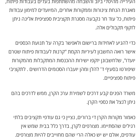
העירייה מהיטלי ביוב והשבחה מהשתתפות בעלים בעבודות פיתוח,
מאגרת הנחת צינורות וממקורות אחרים, המיועדים למימון עבודות
פיתוח, כל עוד חר נקבעה מסגרת תקציבית ספציפית אלינה ניתן
לזקוף תקבולים אלה.
כדי להגיע לאחידות ברישום ולאפשר בקרה על תנועת הכספים
אישר רואה החשבון לעיריות הקמת
"
קרנות לעבודות פיתוח שטרם
יועדו", שלחשבונן יזקפו ישירות ההכנסות המתקבלות מהמקורות
שיפורטו בסעיף ד' להלן ומהן יועברו הסכומים הדרושים . לתקציבי
פיתוח ספציפיים
.
משרד הפנים קבע דרכים לשמירת ערכ הקרן, ממש לדרכים בהם
ניתן לנצל את כספי הקרן.
כאמור מקורות הקרן די ברורים, נציין כי גם עודפי תקציבים בלתי
רגילים שהסתיימו
.
מצורפים לקרן, בדרך כלל בבית שמש אין
עודפים, אולם יש יש כאלה הרי שהם מחוייבים להיות מצורפים.