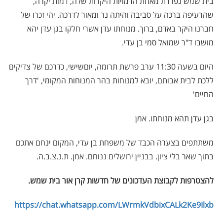
בית שמש נפרדת מאחת הדמויות היקרות שלה, דמות יקרה,
שהרעיפה ברכה על סביבה והיתה נר ומאור לדרכה. יהי זכרו של
חברנו היקר באדם, ברוך. מנוחתו עדן אשרי חלקו בגן עדן יהא
מושבו ד"ר שמואל סמי בן עדי.
היום בשעה 11:30 ערב פרשת תרומה, יוםשישי, כדרכם של צדיקים
ללכת לבית אבותם, יובא למנוחות בהר המנוחות המקומי, 'דרך
החיים'
בגן עדן תהא מנוחתו. אמן
משתתפים בצערה הכבד של משפחת בן עדי, המקום ינחם אתכם
בתוך שאר בלי ציון. בבניין ירושלים ננוחם. אמן. ת.נ.צ.ב.ה.
להצטרפות לקבוצת העדכונים של חדשות קרן אור בית שמש
.
https://chat.whatsapp.com/LWrmkVdbixCALk2Ke9Ilxb