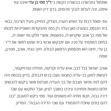
ואתמול נתבשרנו בבשורה הקשה כי
ד"ר סמי בן עדי
איננו עוד
איתנו, זכה לעלות לגנזך מרומים. ברוך דיין האמת.
עוד יסופר רבות על האיש העניו, הצדיק, החייכן, פעיל הציבור, גבאי
בית הכנסת, בצערנו כאן נעלה רק כמה מהנקודות האופייניות לזכותו
של סמי. כך אהב שיקראו לו, בפשטות. אשרי חלקו ומי ישווה לו,
בחיוכו המתמיד על פניו. אם יתבקשו אנשי בית שמש לתאר את ד"ר
בן עדי, חיוכו הוא מהסממן הראשון הבולט. חיוך נצחי, אוהב, מפרגן,
שמח.
אוהב ישראל בכל לבב, איש עליה וקליטה. תחילה כפרוייקטור,
לעשות למען בני עליה כמצווה ושבו בנים לגבולם. בדיון בכנסת היה
להם לפה ותיאר מצבם של בני העליה מצרפת אשר ביקשו להגשים
חלום כמצוות ותחזינה עינינו בשובך לציון, אבל התקשו עם שכר
דירה גבוה, תנאי מחיה לא פשוטים ועוד. סמי ביקש למענם, "בנו
להם בתים שיוכלו להתמודד עם שכר הדירה הגבוה". המליץ.