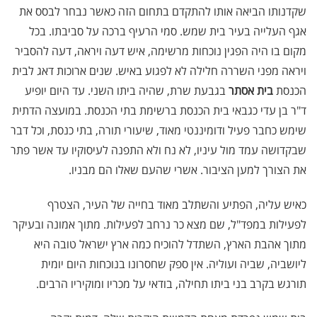
שקדנותו הביאה אותו להתקדם בתחום הזה כאשר נבחר לבסס את
אגף העלייה בעיר בית שמש. סמי הרעיף ברכה על סביבתו. בכל
מקום בו היה הפגין נוכחות מרשימה, איש דעה ויראה, דעה להסביר
ויראה מפני השררה חלילה לא לפגוע באיש. שנים ארוכות דאג לבית
הכנסת
בית אסתר
בגבעת שרת, שהיה ביתו השני. עד היום יופיע
ד"ר בן עדי כגבאי בית הכנסת ברשימת בתי הכנסת. במועצה הדתית
שימש כחבר פעיל ודומיננטי מאוד, שיעורי תורה, בתי כנסת, וכל דבר
שבקדושה עמד מול עיניו, לא נח ולא התפנה לעיסוקיו עד אשר פתר
את הצורך למען הציבור. אשרי שהעם שאלו הם מבניו.
כאיש עליה, הפתיע והשתלב מאוד בחייה של העיר, הצטרף
לפעילות במפד"ל, שם מצא כר נרחב לפעילות. מתוך אמונה ובעיקר
מתוך אהבת הארץ, השתדל להוכיח כמה ארץ ישראל טובה היא
ליושביה, שביה ועוליה. אין ספק שחסרונו בנוכחות היום יומית
תורגש בקרב בני ביתו תחילה, בודאי על מכריו ומוקיריו הרבים.