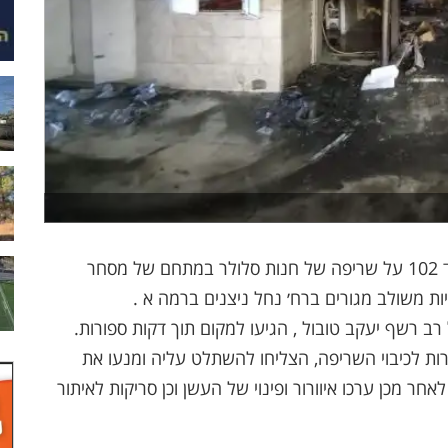
בליל אמש בסמוך לשעה 3:20 התקבל דיווח במוקד 102 על שריפה של חנות סלולר במתחם של מסחר
ת משולב מגורים ברח׳ נחל ניצנים ברמה א .
ות לכיבוי השריפה, הצליחו להשתלט עליה ומנעו את
ר מכן ערכו איוורור ופינוי של העשן וכן סריקות לאיתור