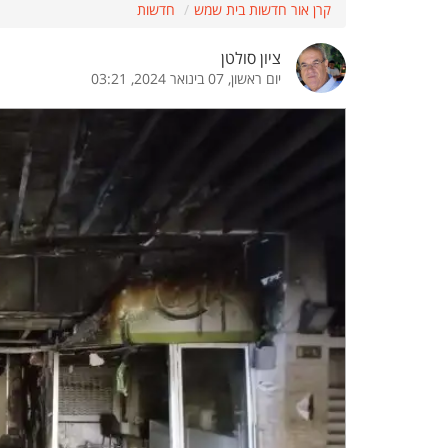
קרן אור חדשות בית שמש
חדשות
הדגשת קישורים
הדגשת כותרות
ציון סולטן
יום ראשון, 07 בינואר 2024, 03:21
כבר
כיבוי הבהובים
התאמת קריאה
ההגדרות
 נגישות
 ESN