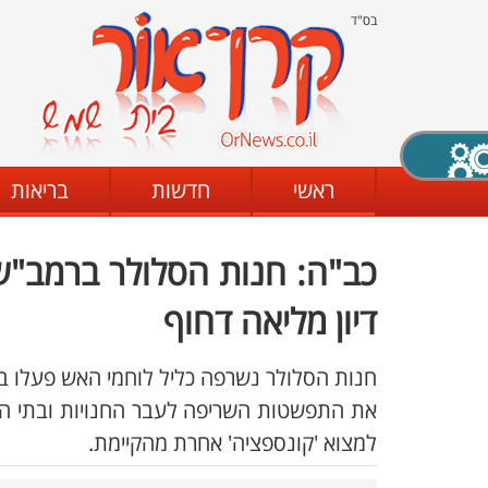
בס"ד
X סגירה
ראשי
חדשות
בריאות
כב"ה: חנות הסלולר ברמב"ש 
דת
מצב שחור - לבן
קביעת ניגודיות
דיון מליאה דחוף
חנות הסלולר נשרפה כליל לוחמי האש פעלו במ
ים
גופן קריא
הגדלת האתר
את התפשטות השריפה לעבר החנויות ובתי המגו
למצוא 'קונספציה' אחרת מהקיימת.