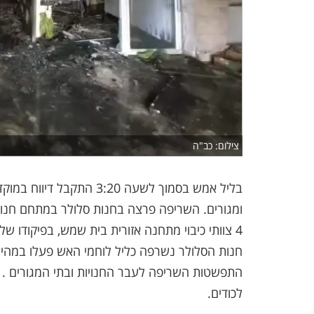
צילום: כב"ה
ומגורים. השריפה פרצה בחנות סלולר במתחם חנויו
4 צוותי כיבוי מתחנה אזורית בית שמש, בפיקודו של רב רשף יעקב טובול , הגיעו למקום תוך דקות ספורות.
חנות הסלולר נשרפה כליל לוחמי האש פעלו במהיר
התפשטות השריפה לעבר החנויות ובתי המגורים . לאח
לכודים.