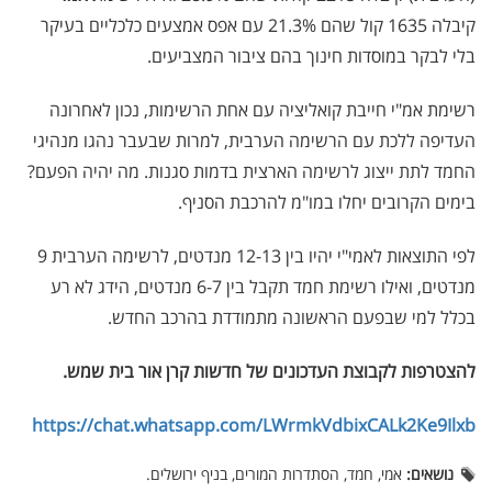
קיבלה 1635 קול שהם 21.3% עם אפס אמצעים כלכליים בעיקר
בלי לבקר במוסדות חינוך בהם ציבור המצביעים.
רשימת אמ"י חייבת קואליציה עם אחת הרשימות, נכון לאחרונה
העדיפה ללכת עם הרשימה הערבית, למרות שבעבר נהגו מנהיגי
החמד לתת ייצוג לרשימה הארצית בדמות סגנות. מה יהיה הפעם?
בימים הקרובים יחלו במו"מ להרכבת הסניף.
לפי התוצאות לאמי"י יהיו בין 12-13 מנדטים, לרשימה הערבית 9
מנדטים, ואילו רשימת חמד תקבל בין 6-7 מנדטים, הידג לא רע
בכלל למי שבפעם הראשונה מתמודדת בהרכב החדש.
להצטרפות לקבוצת העדכונים של חדשות קרן אור בית שמש
.
https://chat.whatsapp.com/LWrmkVdbixCALk2Ke9Ilxb
נושאים:
אמי, חמד, הסתדרות המורים, בניף ירושלים.