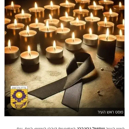
פוסט ראש העיר
ראש העיר
שמואל גרינברג
באמצעות דוברו האישי: היום, עם