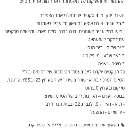
ההתמודדות והשיקום של משפחתה לאחר מות אחיה הטייס.
השנה יתקיימו 4 טקסים שיתחילו לאחר הצפירה:
* תל אביב- אולם אסיא במוזיאון תל אביב לאומנות
יופיעו בתל אביב האומנים -דנה ברגר, לולה מארש ודניאלה ספקטור
עם להקת שאזאמאט
* ירושלים - בית הנסן
* באר שבע - מיוזיק סיטי
* חיפה - זאפה
כל הטקסים יוקרנו לייב בעמוד הפייסבוק של רסיסים ונט"ל.
הטקס המרכזי בת"א ישודר בשידור ישיר בערוץ 23 -בYES, פרטנר,
סלקום ובערוץ 0 בהוט
בנוסף ייערכו 4 הקרנות לייב של הטקס ושיח:
- ת"א - מאז"ה 9, ולנברג 32 ובבית חנה הרבי
- ירושלים - המפעל
נושאים:
עמותת רסיסים, יום הזיכרון. חללי צהל. סיפורי קרב.