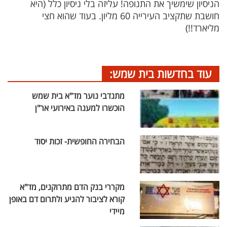
הניסיון שימשיך את התנופה! עליזה בלי ניסיון כלל (היא
חושבת שתקציב העירייה 60 מליון. בעוד שהוא חצי
מליארד!!)
עוד בחדשות בית שמש:
מתנדבי נוער מד"א בית שמש
הוכשרו למענה באירועי אר"ן
הבחירה החופשית- זכות יסוד
מקררי בנק הדם מתרוקנים, מד"א
קורא לציבור להגיע ולתרום דם באופן
מיידי