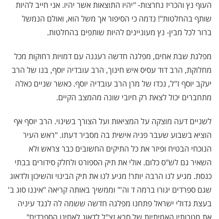
העוף נץ והכריז נחרצות- "יהיו התוצאות אשר יהיו. אני חייב להיות
שותף בהחלטות"! נדמה כי הסיפור אך משל הוא, ואולם הנמשל
ברור לכל מבין- נץ מעוניינים להיות שותפים בהחלטות.
מפלגת שבת אחים, מפלגה חדשה רעננה עם דמויות רחוקות מכל
מחלוקת, הרב דוד עסיס איש חינוך, הרב עובדיה יוסף, בנו של הרב
יעקב יוסף ז"ל, נכדו של מרן הרב עובדיה יוסף. כאשר שניים כאלה
מתחברים יכול לצאת רק חיובי שונה מהמצב הקיים.
לשניים דעה מוצקה על המציאות ועל הצורך בשינוי. הרב יוסף אף
הוציא בשבוע שעבר פניה אישית בה מסביר דעתו. "ראש העיר
הנוכחי הבטיח ופיזר את כל התיקים החשובים כבר צראש ולא
השאיר גם לש"ס כלום. אולי את תיק הספורט ולחלק סידורים בבתי
כנסת. מגיע לנו הרבה יותר! מגיע לנו את תיק הבינוי והשיכון ולדאוג
שגם ספרדים יגורו ברמה ד וה'" וממשיך באותה קריאה "איננו סוג ב'
בעצת גדולי ישראל פתחנו מפלגה חדשה ששמה לה לנגד עיניה
את מטרותיו האמיתיות של סבא זצ"ל לדאוג לאחינו הספרדים".