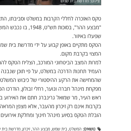
צילום: מדרשת בית שמש
טקס האזכרה לחללי הקרבות במשלט וסביבתו, התקי
"מבצע ההר", בסוכות ת
שפעלו באיזור.
הטקס מתקיים באופן קבוע על ידי מדרשת בית שמש, 
המצוי בקרבת מקום.
למרות המצב הביטחוני המורכב, הצליח הטקס לה
העמיד תחנות הדרכה במשלט, על פי תוכן שנבנה 
שהמחישה את הרקע ההיסטורי של כיבוש המשלט ו
מפקחת מינהל חברה ונוער, רחלי זבולון, הודרכו
ראש העיר, מר שמואל גרינברג חתם את האירוע בדב
בקרבות אינם רק זיכרון מהעבר, אלא מצפן המראה 
הובלת הטקס בסיוע מינהל חינוך ומחלקת אירועים 
נושאים:
המשלט, בית שמש, מבצע ההר, זיכרון, מדרשת בית 