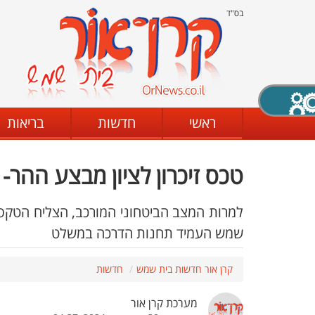
בס"ד
X סגירה
ראשי
חדשות
בריאות
טכס זיכרון לציון מבצע ההר
דת
מצב שחור - לבן
קביעת ניגודיות
למרות המצב הביטחוני המורכב, הצליח הטקס
שמש העמיד תחנות הדרכה במשלט
ים
גופן קריא
הגדלת האתר
קרן אור חדשות בית שמש
חדשות
מערכת קרן אור