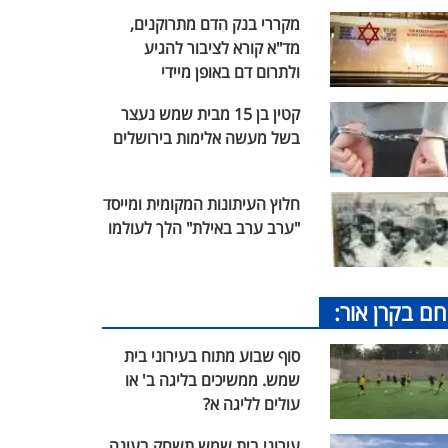
מקררי בנק הדם מתרוקנים,
מד"א קורא לציבור להגיע
ולתרום דם באופן מיידי
קטין בן 15 מבית שמש נעצר
בשל מעשה אלימות בירושלים
חלוץ העיתונות המקומית ומייסד
"ערב ערב באילת" הלך לעולמו
חם בקרן אור:
סוף שבוע מתוח בעירוני בית
שמש. ממשיכים בליגה ב' או
עולים לליגה א?
עירוני בית שמש תשחק בעונה