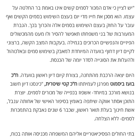
"יש לציין כי אדם המכור לסמים קשים אינו באמת בר החלטה על
עצמו. הוא מסכן את חייו מדי יום בעצם השימוש בסמים הקשים ואף
עובר על החוק בעצם השימוש בסמים אלה והכרוך בכך. הגברת
המעורבות של בני משפחתו תאפשר להסיר ולו מעט מהמכשולים
הפיזיים והנפשיים הכרוכים בגמילה
.
בעקבות המצב הקשה, ברצוני
לקיים דיון דחוף בוועדה המיוחדת למאבק בשימוש סמים ובאלכוהול
ולהעלות את הסוגייה לסדר יומה של הכנסת.
היום יצאה הרכבת מהתחנה, בצורת קיום דיון ראשון בוועדה.
ח"כ
בועז ביסמוט
מפרגן לעמיתתו
ח"כ קטי שיטרית,
"כינסנו דיון חשוב
בנושא מורכב במיוחד- אשפוז בכפייה של מכורים לסמים. יוצרת
התוכן אסתר אווקה שיתפה באומץ בסיפור האישי של אחותה ענבל,
אשת חינוך בעלת תואר ראשון, שכבר 6 שנים נאבקת בהתמכרות
לסמים- ללא הצלחה.
‏בתי החולים הפסיכיאטריים אליהם המשפחה מכניסה אותה בכוח,