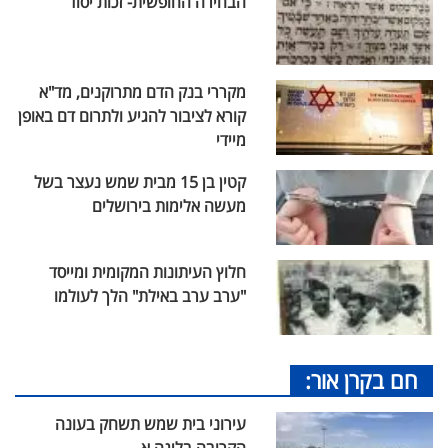
הבחירה החופשית- זכות יסוד
מקררי בנק הדם מתרוקנים, מד"א
קורא לציבור להגיע ולתרום דם באופן
מיידי
קטין בן 15 מבית שמש נעצר בשל
מעשה אלימות בירושלים
חלוץ העיתונות המקומית ומייסד
"ערב ערב באילת" הלך לעולמו
חם בקרן אור:
עירוני בית שמש תשחק בעונה
הקרובה בליגה א