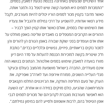
אחד השינויים שנעשים באחרונה בכנסת נוגעת למאבק בסמים.
"התמכרות לסמים היא תופעה קשה שיש לטפל בה ולמגר אותה.
כאשר מדובר בקטין מכור לסמים הוריו יכולים להיות מעורבים, לקבל
מידע רפואי אודותיו, להשפיע על דרכי גמילתו ולהגביל את צעדיו
ואת השימוש שלו בסמים, ואולם כאשר אותו קטין הופך לבגיר –
ההורים או הקרובים המטפלים בו מאבדים שליטה באופן מוחלט על
אותו אדם ועומדים בפני שוקת שבורה באופן הגורם הן להורים והן
למכור נזקים בריאותיים, פיזיים, נפשיים וכלכליים כבדים." כותבת
ח"כ שיטרית בקשה למזכירות הכנסת להעלות על סדר היום דיון
מזורז בוועדה למאבק שימוש בסמים ואלכוהול. הנתונים בנושא הזה
אינם מעודדים, החברה בישראל מושפעת מהמצב בעולם ובעיקר
מגלי העלייה השונים, ממזרח אירופה ועד לארה"ב ואפריקה. את
הערק של פעם החליפה הוודקה, את הג'וינטים החלפו הקנאביס
והמריחואנה שהגיעו, כולם מזיקים במידה זו או אחרת. "צו השעה
הוא לאפשר מעורבות מוגברת לקרוביהם של מכורים לסמים לגבי
אופן הטיפול בהם, לרבות אשפוזם ולסייע להם במימון גמילתם.".