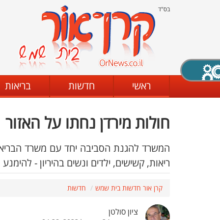
בס"ד
X סגירה
ראשי
חדשות
בריאות
חולות מירדן נחתו על האזור
דת
מצב שחור - לבן
קביעת ניגודיות
המשרד להגנת הסביבה יחד עם משרד הבריאות, 
ריאות, קשישים, ילדים ונשים בהיריון - להימנ
ים
גופן קריא
הגדלת האתר
קרן אור חדשות בית שמש
חדשות
ציון סולטן