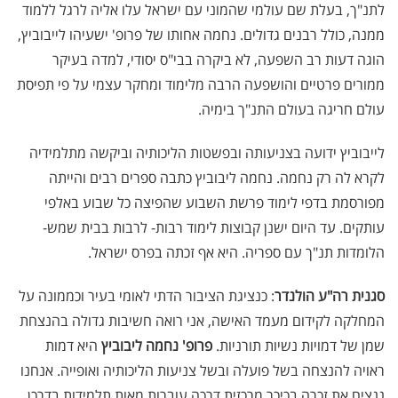
לתנ"ך, בעלת שם עולמי שהמוני עם ישראל עלו אליה לרגל ללמוד
ממנה, כולל רבנים גדולים. נחמה אחותו של פרופ' ישעיהו לייבוביץ,
הוגה דעות רב השפעה, לא ביקרה בבי"ס יסודי, למדה בעיקר
ממורים פרטיים והושפעה הרבה מלימוד ומחקר עצמי על פי תפיסת
עולם חריגה בעולם התנ"ך בימיה.
לייבוביץ ידועה בצניעותה ובפשטות הליכותיה וביקשה מתלמידיה
לקרא לה רק נחמה. נחמה ליבוביץ כתבה ספרים רבים והייתה
מפורסמת בדפי לימוד פרשת השבוע שהפיצה כל שבוע באלפי
עותקים. עד היום ישנן קבוצות לימוד רבות- לרבות בבית שמש-
הלומדות תנ"ך עם ספריה. היא אף זכתה בפרס ישראל.
סגנית רה"ע הולנדר
: כנציגת הציבור הדתי לאומי בעיר וכממונה על
המחלקה לקידום מעמד האישה, אני רואה חשיבות גדולה בהנצחת
שמן של דמויות נשיות תורניות.
פרופ' נחמה ליבוביץ
היא דמות
ראויה להנצחה בשל פועלה ובשל צניעות הליכותיה ואופייה. אנחנו
ננציח את זכרה בכיכר מרכזית דרכה עוברות מאות תלמידות בדרכן