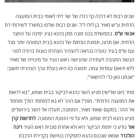
שנים רבות לא דרכה כף רגלו של שר דתי לאומי בבית המועצה
הדתית ע"ש מאיר בן לולו ז"ל. שנים רבות שלטו במשרד לשירותי דת
אנשי ש"ס
, בממשלת בנט מונה מתן כהנא נציג ימינה על החצר
הדתית. אם תרצו, תמונת נוכחות של כהנא בבית המזוהה יותר מכל
עם ש"ס בעיר נועדה כנראה להצהיר הצהרת כוונות ברורה לפני
הגשת התגובה לעתירה שהגישה ראש העיר על מינוייה של מאיר
ללא תיאום עמדות עמה. תמונה כזו היא בעלת ערך הצהרתי חשוב:
"אנחנו כאן כדי להישאר".
מחר (יום שלישי) מגיע השר כהנא לביקור בבית שמש, "בא לראות
את המועצה הדתית". מוזר? אם ההר לא בא למוחמד הולך מוחמד
אל ההר. במקום שאתי מאיר, הממונה, תעלה אל השר בירושלים
מגיע כהנא לבית שמש, ולא על פי הזמנת הממונה.
לחדשות קרן
אור
נודע כי יוזמת הביקור היא ולא אחרת סגנית ראש העיר
רינה
הולנדר
שמאז שנכנס כהנא לתפקידו בוחשת בקדירת הרכבת