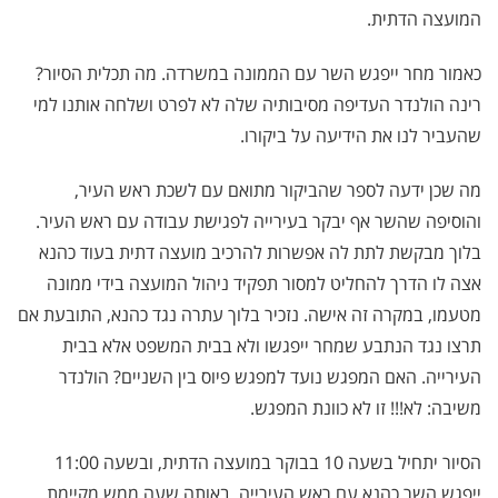
המועצה הדתית.
כאמור מחר ייפגש השר עם הממונה במשרדה. מה תכלית הסיור?
רינה הולנדר העדיפה מסיבותיה שלה לא לפרט ושלחה אותנו למי
שהעביר לנו את הידיעה על ביקורו.
מה שכן ידעה לספר שהביקור מתואם עם לשכת ראש העיר,
והוסיפה שהשר אף יבקר בעירייה לפגישת עבודה עם ראש העיר.
בלוך מבקשת לתת לה אפשרות להרכיב מועצה דתית בעוד כהנא
אצה לו הדרך להחליט למסור תפקיד ניהול המועצה בידי ממונה
מטעמו, במקרה זה אישה. נזכיר בלוך עתרה נגד כהנא, התובעת אם
תרצו נגד הנתבע שמחר ייפגשו ולא בבית המשפט אלא בבית
העירייה. האם המפגש נועד למפגש פיוס בין השניים? הולנדר
משיבה: לא!!! זו לא כוונת המפגש.
הסיור יתחיל בשעה 10 בבוקר במועצה הדתית, ובשעה 11:00
ייפגש השר כהנא עם ראש העירייה. באותה שעה ממש מקיימת