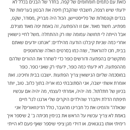
כזאת עם כתמים חומחומים של קפה. בחדר של הבנים בכלל לא
ידעתי שיש רצפה, חשבתי שהקבלן חיפה את הבטון בערימות של
בגדים וקונסולות של פלייסטיישן. הכול היה מבריק
,
מסודר, שקט,
מפתיע. חשוד מאוד. אם זו ההפתעה, זה באמת יפה מאוד מצידם.
אבל הייתה לי תחושה עמומה שזו רק ההתחלה
.
משל לחיי נישואין
אחרי כמה שניות קיבלנו הודעה מהילדים: "אנחנו יודעים שאתם
בבית, חכו להוראות", שזה כמו בסרטים האלה שהחוטפים
מתקשרים בהפתעה ודורשים כופר כדי לשחרר את ההורים שלהם
מההפתעה. לא ידעתי כמה כופר, ידעתי רק שאני כופר. כופר
במוסכמה שליום הנישואין צריך הפתעות
.
ישבנו בבית וחיכינו. זאת
אומרת אשתי ישבה, אני הסתובבתי כמו אריה בתוך כלוב. טוב, יותר
בכיוון של חתלתול. מה יהיה, אמרתי לעצמי, מה יהיה אם עכשיו
תיפתח הדלת ויתברר שהילדים היקרים שלי ארגנו לנו
"
חיים
שכאלה" והזמינו את כל חברינו מהעבר, כולל הדינוזאורים? אני
באמת לא צריך עכשיו על הראש את בנימין מכיתה ב' 2 שיספר איך
רימיתי אותו בגוגואים. או דוידי מגן ציפי שיספר שאף פעם לא הייתי