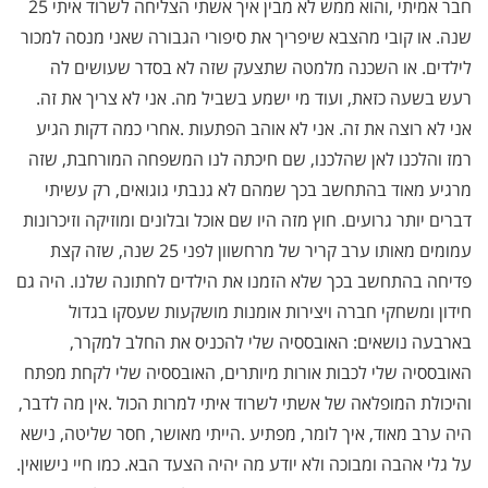
חבר אמיתי
,
והוא ממש לא מבין איך אשתי הצליחה לשרוד איתי 25
שנה. או קובי מהצבא שיפריך את סיפורי הגבורה שאני מנסה למכור
לילדים. או השכנה מלמטה שתצעק שזה לא בסדר שעושים לה
רעש בשעה כזאת, ועוד מי ישמע בשביל מה. אני לא צריך את זה.
אני לא רוצה את זה. אני לא אוהב הפתעות
.
אחרי כמה דקות הגיע
רמז והלכנו לאן שהלכנו, שם חיכתה לנו המשפחה המורחבת, שזה
מרגיע מאוד בהתחשב בכך שמהם לא גנבתי גוגואים, רק עשיתי
דברים יותר גרועים. חוץ מזה היו שם אוכל ובלונים ומוזיקה וזיכרונות
עמומים מאותו ערב קריר של מרחשוון לפני 25 שנה, שזה קצת
פדיחה בהתחשב בכך שלא הזמנו את הילדים לחתונה שלנו. היה גם
חידון ומשחקי חברה ויצירות אומנות מושקעות שעסקו בגדול
בארבעה נושאים: האובססיה שלי להכניס את החלב למקרר
,
האובססיה שלי לכבות אורות מיותרים, האובססיה שלי לקחת מפתח
והיכולת המופלאה של אשתי לשרוד איתי למרות הכול
.
אין מה לדבר,
היה ערב מאוד, איך לומר, מפתיע
.
הייתי מאושר, חסר שליטה, נישא
על גלי אהבה ומבוכה ולא יודע מה יהיה הצעד הבא. כמו חיי נישואין.