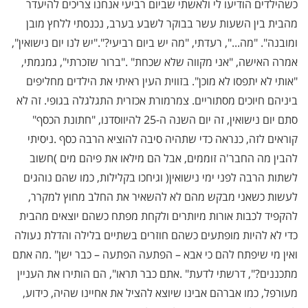
כשהילדים הודיעו לי ולאשתי שביום רביעי אנחנו צריכים להיעדר
מהבית בין השעות עשר בבוקר לשבע בערב, נכנסתי ללחץ מובן
ומובנה". "מה...", רעדתי, "מה יש ביום רביעי?".
"
יש לנו יום נישואין",
אמרה האישה, "אני מקווה שלא שכחת
". "
ברור שזכרתי", גמגמתי,
"אותי לא יתפסו לא מוכן". בזווית העין ראיתי את הילדים מחליפים
ביניהם חיוכים מסתוריים. צמרמורת אכזרית התגלגלה בגופי. זה לא
סתם יום נישואין, זה יום השנה ה-25 להיווסדנו, "חתונת הכסף"
קוראים לזה, כנראה כדי שתהיה סיבה להוציא הרבה כסף
.
ניסיתי
להבין מה החבר'ה זוממים, אבל הם מילאו את פיהם מים )חשוב
לשתות הרבה לפני ימי נישואין( וגיחכו בקלילות, כמו שהם נוהגים
לעשות כשאני מבקש מהם לא להשאיר את החלב מחוץ למקרר,
להקפיד לכבות אורות מיותרים ולקחת מפתח כשהם יוצאים מהבית
כדי לא להיות מופתעים כשהם חוזרים בשתיים בלילה והדלת נעולה
ואין מי שיפתח להם כי אבא – הפתעה הפתעה
–
כבר ישן
. "
מה אתם
מתכננים?", דרשתי לדעת
. "
אתם כבר תראו", הם הותירו את העניין
מעורפל, כמו אברהם אבינו שיוצא להציל את אחיינו שהיה, כידוע,