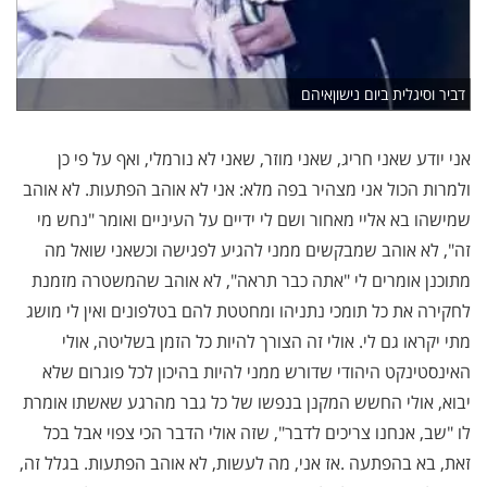
דביר וסיגלית ביום נישוןאיהם
אני יודע שאני חריג, שאני מוזר, שאני לא נורמלי, ואף על פי כן
ולמרות הכול אני מצהיר בפה מלא: אני לא אוהב הפתעות. לא אוהב
שמישהו בא אליי מאחור ושם לי ידיים על העיניים ואומר "נחש מי
זה", לא אוהב שמבקשים ממני להגיע לפגישה וכשאני שואל מה
מתוכנן אומרים לי "אתה כבר תראה", לא אוהב שהמשטרה מזמנת
לחקירה את כל תומכי נתניהו ומחטטת להם בטלפונים ואין לי מושג
מתי יקראו גם לי. אולי זה הצורך להיות כל הזמן בשליטה, אולי
האינסטינקט היהודי שדורש ממני להיות בהיכון לכל פוגרום שלא
יבוא, אולי החשש המקנן בנפשו של כל גבר מהרגע שאשתו אומרת
לו "שב, אנחנו צריכים לדבר", שזה אולי הדבר הכי צפוי אבל בכל
זאת, בא בהפתעה
.
אז אני, מה לעשות, לא אוהב הפתעות. בגלל זה,