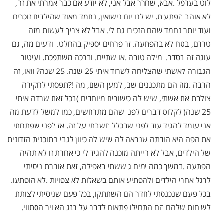
לוט בערפל
.
אבא, שחרר אבל אני, לא יודע אם כבר אמרתי את זה,
לא אוהב הפתעות. יש לנו יום נישואין, נחמד מאוד שהילדים זוכרים
ועוד יותר נחמד שהם הזכירו גם לי. אבל לא צריך לעשות מזה
טררם, בטח לא בהפתעה. זר פרחים יספיק בהחלט. יודעים מה, גם
עוגה זה בסדר. ומילה טובה
.
או שתיים. וברכה משתפכת. ועיטור
הגבורה לאשתי שהצליחה לשרוד איתי 25 שנה. 25 שנה? וואו, זה
הרבה
.
מה הם מתכננים שם, למען השם, מה
?!
תפסתי לחקירה
צולבת את אשתי, שיש לה כישורים מיוחדים )בכל זאת שרדה איתי
25 שנה( לקלוט דברים לפני שהם מתרחשים, כמו למשל לדעת מה
אני עומד להגיד עוד לפני שבכלל חשבתי על זה. אז לפני שפתחתי
את הפה היא הודתה שנראה לה שיש לה כיוון לגבי התוכנית הזדונית
של הילדים, אבל לא הייתה מוכנה להגיד לי כי אחרת זו לא תהיה
הפתעה
.
במשך כמה ימים גיששתי באפילה, זאת אומרת ניסיתי
לרגל אחרי הילדים ולהפתיע אותם בשאלות לא צפויות
.
לא הופתעו.
בכל פעם שנכנסתי לחדר הם השתתקו, בכל פעם שניסיתי לצותת
לשיחות שלהם הם התחילו פתאום לדבר על מזג האוויר הסתווי.