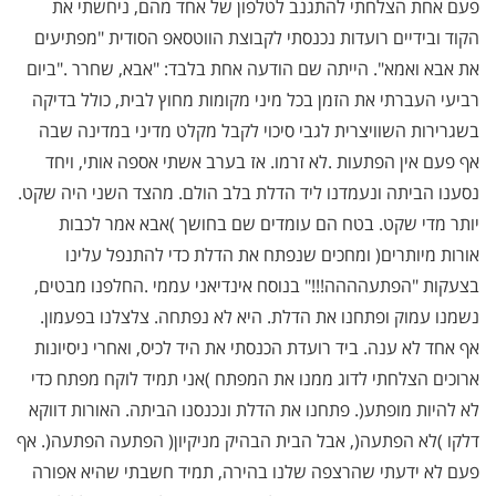
פעם אחת הצלחתי להתגנב לטלפון של אחד מהם, ניחשתי את
הקוד ובידיים רועדות נכנסתי לקבוצת הווטסאפ הסודית "מפתיעים
את אבא ואמא". הייתה שם הודעה אחת בלבד: "אבא, שחרר
".
ביום
רביעי העברתי את הזמן בכל מיני מקומות מחוץ לבית, כולל בדיקה
בשגרירות השוויצרית לגבי סיכוי לקבל מקלט מדיני במדינה שבה
אף פעם אין הפתעות
.
לא זרמו. אז בערב אשתי אספה אותי, ויחד
נסענו הביתה ונעמדנו ליד הדלת בלב הולם. מהצד השני היה שקט.
יותר מדי שקט. בטח הם עומדים שם בחושך )אבא אמר לכבות
אורות מיותרים( ומחכים שנפתח את הדלת כדי להתנפל עלינו
בצעקות "הפתעהההה!!!" בנוסח אינדיאני עממי
.
החלפנו מבטים,
נשמנו עמוק ופתחנו את הדלת. היא לא נפתחה. צלצלנו בפעמון.
אף אחד לא ענה. ביד רועדת הכנסתי את היד לכיס, ואחרי ניסיונות
ארוכים הצלחתי לדוג ממנו את המפתח )אני תמיד לוקח מפתח כדי
לא להיות מופתע(. פתחנו את הדלת ונכנסנו הביתה. האורות דווקא
דלקו )לא הפתעה(, אבל הבית הבהיק מניקיון
)
הפתעה הפתעה(. אף
פעם לא ידעתי שהרצפה שלנו בהירה, תמיד חשבתי שהיא אפורה