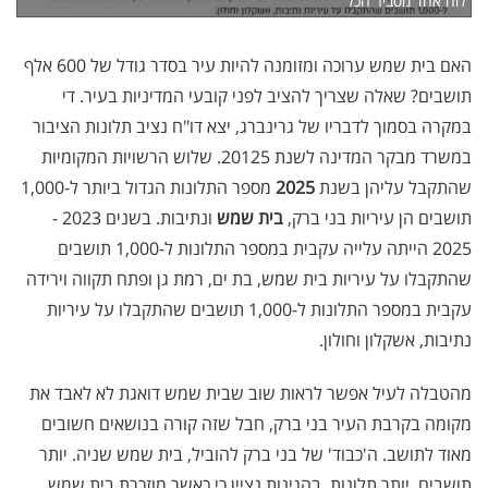
לוח אחד מסביר הכל
האם בית שמש ערוכה ומזומנה להיות עיר בסדר גודל של 600 אלף
תושבים? שאלה שצריך להציב לפני קובעי המדיניות בעיר. די
במקרה בסמוך לדבריו של גרינברג, יצא דו"ח נציב תלונות הציבור
במשרד מבקר המדינה לשנת 20125. שלוש הרשויות המקומיות
שהתקבל עליהן בשנת
2025
מספר התלונות הגדול ביותר ל-1,000
תושבים הן עיריות בני ברק,
בית שמש
ונתיבות. בשנים 2023 -
2025 הייתה עלייה עקבית במספר התלונות ל-1,000 תושבים
שהתקבלו על עיריות בית שמש, בת ים, רמת גן ופתח תקווה וירידה
עקבית במספר התלונות ל-1,000 תושבים שהתקבלו על עיריות
נתיבות, אשקלון וחולון.
מהטבלה לעיל אפשר לראות שוב שבית שמש דואגת לא לאבד את
מקומה בקרבת העיר בני ברק, חבל שזה קורה בנושאים חשובים
מאוד לתושב. ה'כבוד' של בני ברק להוביל, בית שמש שניה. יותר
תושבים, יותר תלונות. בהגינות נציין כי כאשר מוזכרת בית שמש