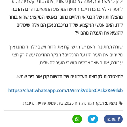
יכהן כראש העיר, אתה לא בוחן כישוריו, אתה בודק קשריו להגיע
לתפקיד- לא בהכרח ייבחר איש המקצוע המתאים.
והרבה הרבה
מהצלחותיו של הבנקאי תלויים כמובן באנשי המקצוע שהוא בוחר
לידו. האם אנשי המקצוע שליד גרינברג אכן הם אלה שיכולים
להוציא את העגלה מהבוץ?
שורה תחתונה: האם יש מי שייקח את הדוח וישב ללמוד ממנו איך
מקימים את העיר הזו על הרגליים? מבקר המדינה עשה רק חצי
עבודה, את השאר צריכים תושבי העיר להשלים.
להצטרפות לקבוצת העדכונים של חדשות קרן אור בית שמש
.
https://chat.whatsapp.com/LWrmkVdbixCALk2Ke9Ilxb
נושאים:
מבקר המדינה, דוח 2025, בית שמש, עירייה, גרינברג.
שתפו