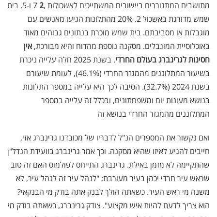
מתושבים המתגוררים ביישובים המשתייכים לאשכולות ,
2
7 ו-5. בית
שמש מדורגת באשכול 2. 20% מהתלונות הגיעו מאנשים עם
מוגבלות או מסביבתם. בית שמש מוכרת בנתונים גבוהים מאוד
באוכלוסיית המוגבלים. מסקנה נוספת מהדוח והיא מבורכת,
אין
חסינות לגרינברג בעולם החרדי
. בשנת 2025 חלה עלייה ניכרת
בשיעור המתלוננים מהמגזר החרדי (46.1%), לעומת שיעורם
בשנת 2024 (32.7%). הסיבה לכך היא עלייה במספר התלונות
בנושא מעונות יום ומשפחתונים, ובכלל זה עלייה במספר
המתלוננים מהמגזר החרדי בנושא זה
ואם נקשור את המספרים הנ"ל לדבריו של מכובדנו גרינברג אזי,
חייבים להגיע לאיזו שהיא מסקנה. וכך אמר גרינברג בוועידת הנדל"ן
שהתקיימה לא מזמן באילת. גרינברג התייחס לפולמוס האם זה טוב
שראש עיר חרדי יכהן בעיר מעורבת: "לנהל עיר זה לנהל עיר, לא
משנה מי ראש העיר. כשאתה הולך לבנק אתה בודק מי הבנקאי?
הוא צריך לדעת להיות איש מקצוע". צודק גרינברג, כשאתה בודק מי