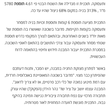
ותעסוקה
.
תוכנית זו מגדילה את השטח הבנוי פי 4.61
תוספת
5780
מ"ר
, 313% בניה במקום 68% ניצול שהיו עד כה.
התכנית מציעה תוספת 6 קומות ותוספת זכויות בניה למסחר
ותעסוקה בקומות הקיימות. מדובר בשכונה שאושרו בה תוספת של
מאות יח"ד בשנים האחרונות, ובהתאם לצורך המקומי נדרש תוספת
שטחי מסחר ותעסוקה עבור צרכי התושבים בהתאם לאופי השכונה.
במסגרת התכנית יעבור המבנה חידוש וחיפוי בהתאמה לרוח
העכשווית.
באשר לפתרון מצוקת החניה במבנה, יש הסבר, ותנוח דעתכם
שהפיתרון כבר מצוי. "מדובר בשכונה המאופיינת באוכלוסיה חרדית,
עם רמת מינוע נמוכה של כלי רכב פרטיים, אז לא צריך לדאוג".
המבנה עצמו יושב על ציר שד' נהר הירדן (הפקוק?) שהיו עורק
תחבורה מרכזי עם נפח תחבורה ציבורית נגישה וזמינה בהיקף
גבוה. התכנית מוגשת לוועדה המחוזית לאור מטרותיה.