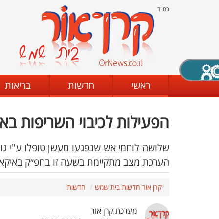
בס"ד
X סגירה
ראשי
חדשות
בריאות
הפעילות לכיבוי השריפות בא
דת
מצב שחור - לבן
קביעת ניגודיות
שלושה לוחמי אש שנפגעו מעשן טופלו ע"י גור
הערכת מצב מתקיימת בשעה זו בחפ״ק באיקא
ים
גופן קריא
הגדלת האתר
קרן אור חדשות בית שמש
חדשות
מערכת קרן אור