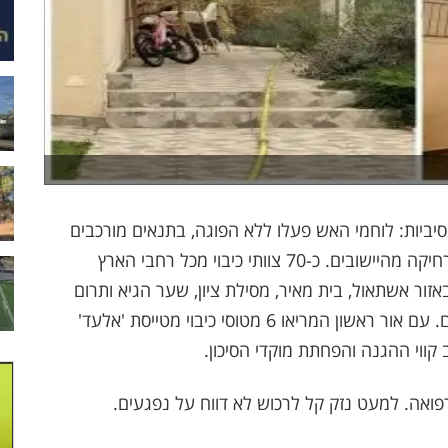
יות: לוחמי האש פעלו ללא הפוגה, בתנאים מורכבים
ובשטח הררי כדי לרסן את התפשטות הבעירה ולהרחיקה מהיישובים. כ-70 צוותי כיבוי מכל רחבי הארץ
ור אשתאול, בית מאיר, מסילת ציון, שער הגיא ותרום
במאמץ לבלום את קווי האש ולמנוע את התחדשותם. עם אור ראשון המריאו 6 מטוסי כיבוי מטייסת 'אלעד'
קווי ההגנה והפחתת מוקדי הסיכון.
פואה. למעט נזק קל לרכוש לא דווח על נפגעים.