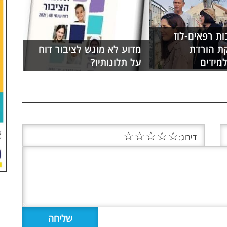
ות רפאים-לוז
קת הורדת
מדוע לא מוגש לציבור דוח
מידים
על תלונותיו?
☆
☆
☆
☆
☆
דירוג: