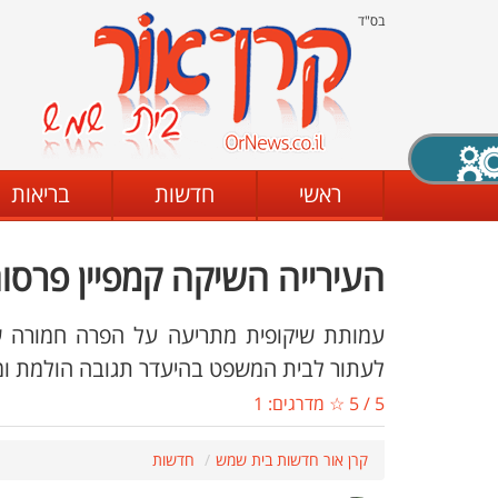
בס"ד
X סגירה
ראשי
חדשות
בריאות
העירייה השיקה קמפיין פרסום
דת
מצב שחור - לבן
קביעת ניגודיות
עמותת שיקופית מתריעה על הפרה חמורה של
לעתור לבית המשפט בהיעדר תגובה הולמת ו
5
/
5
☆ מדרגים:
1
ים
גופן קריא
הגדלת האתר
קרן אור חדשות בית שמש
חדשות