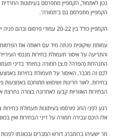
נכון לאתמול, הקמפיין מתפרסם בעיתונות החרדית , 
הקמפיין מתפרסם גם ב'תמורה'.
הקמפיין כולל בין 20-22 עמודי פרסום ובהם פניה ישירה (פעמיים- 2 עמודים) של ד"ר עליזה בלוך.
עמותת שיקופית פנתה מיד עם ראותה את הפרסומים 
והתריעה על איסור תעמולת בחירות מנכסי העירייה
התנהלות (הפרה? ס.צ) חמורה במיוחד בדיני תעמו
לכם זה מכבר, האיסור על תעמולת בחירות באמצעות
בחירות
.
לאור חריגות ושימוש מתוחכם באמצעות פלטפ
הבחירות האזוריות קבעו לאחרונה בצורה נחרצת א
רגע לפני החג פורסמו בעיתונות תעמולת בחירות 
אלו הינם עבירה חמורה על דיני הבחירות ואין בכו
מר ישעיהו ברומברג דורש הסברים ובכוונתו לפנות 