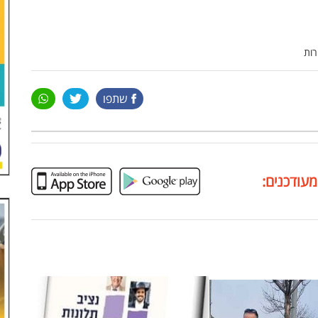
רות
שתפו
מעודכנים: