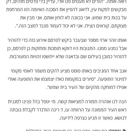
רואה אותה. "הורים לא מעטים פנו אלי, עדיין בלי פרטים מזהים, רק
מבקשים לפקוח עין, לדאוג להפיץ את הסכנה האיומה הזו המרחפת
על בנות בית שמש. אני בכוונה לא לוחץ אותם. אני מבין את
מצוקתם. קוראים הצילו. אני לא יכול לעמוד מנגד למצב הזה.".
ואותו זוהר ארזי מספר שבעבר ביקש לפרסם אירוע כזה כדי להזהיר
אבל נמנע ממנו. התגובות היו דווקא תומכות ומחזקות כן לפרסם, כן
להזהיר כמובן בעילום שם ובדאגה שלא ייחשפו זהויות המעורבות.
אגב אחד המגיבים באותו פוסט מציע להקים משמר לאומי מקומי
למיגור התופעה. "סיורים במקומות כאלו יצמצמו את התופעה ואולי
אפילו למוחקה מהקיום של העיר בית שמש".
הנה לנו אזהרה חמורה למציאות קשה. מי יטפל בה? פנינו לסגנית
ראש העיר הממונה על הרווחה עו, ד רינה הולנדר לקבלת גובתה
לנושא. כאשר זו תגיע נצרפה לידיעה.
נושאים:
בית שמש, אתרי בניה, בני מיעוטים, בנות, התבוללות