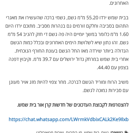
האחרונים.
בבית שמש ירדו 55.20 מ"מ גשם, גשמי ברכה שהעשירו את מאגרי
התהום בסביבה וחלקם זורמים גם בנהרות מסביב. מתוכם ירדו היום
1.60 מ"מ כלומר במשך יומיים היה פה גשם די חזק להניב 54 מ"מ
גשם. זהו נתון שיא לשלושת הימים האחרונים ובכלל כמות הגשם
הגדולה ביותר שירדה מאז החל הגשם בעונת החורף הנוכחית.
אחרי בית שמש במרחק גדול ירושלים עם 39.7 מ"מ. וקיבוץ דפנה
בצפון עם 44.40.
משיב הרוח ומוריד הגשם לברכה. מחר צפוי להיות מזג אויר מעונן
עם סבירות נמוכה לגשם.
להצטרפות לקבוצת העדכונים של חדשות קרן אור בית שמש
.
https://chat.whatsapp.com/LWrmkVdbixCALk2Ke9Ilxb
נושאים:
גשם, בית שמש, מי התהום, שירות מטאורולוגי