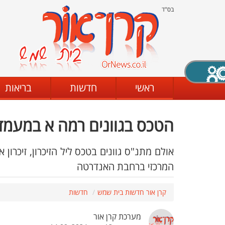
בס"ד
X סגירה
ראשי
חדשות
בריאות
הטכס בגוונים רמה א במעמד
דת
מצב שחור - לבן
קביעת ניגודיות
אולם מתנ"ס גוונים בטכס ליל הזיכרון, זיכרון
המרכזי ברחבת האנדרטה
ים
גופן קריא
הגדלת האתר
קרן אור חדשות בית שמש
חדשות
מערכת קרן אור