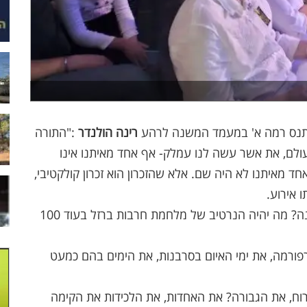
במתנס רמה א' במעמד המשנה לרהע
רינה הולנדר
:"התורה
עולם, את אשר עשה לנו עמלק- אף אחד מאיתנו אינו
ד מאיתנו לא היה שם. אלא שהזכרון הוא זכרון קולקטיבי,
 אירוע.
איך עם ישראל יזכור אותנו בעוד 200,400, אלף שנה? מה יהיה הנרטיב של מלחמת חרבות ברזל בעוד 100
ק בעד ונגד הרפורמה, את ימי האיום בסרבנות, את הימים בהם כמעט
את ההתגייסות, את הרוח, את הגבורה? את האחדות, את הלכידות את הקימה