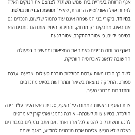
אגף הרווחה בעיריית בית שמש משתדל לצמצם את הנזקים האלה
לפחות אצל האוכלוסייה הבוגרת, שאצלו
תופעת הבדידות בולטת
במיוחד
. ביקורי בני המשפחה אינם עוד כתמול שלשום, הנכדים גם
אם באים, מחבקים רק מרחוק, והחיבוק היחיד אותו הם נותנים הוא
בסימני ידיים. כי אסור להתקרב, אסור לגעת.
באגף הרווחה מבינים כאמור את המציאות וממשיכים בפעולה
החשובה לדאוג לאוכלוסיה הוותיקה.
לשם כך הוכנו מאות ערכות הכוללות חוברת פעילות וצביעה וערכת
ספורט. החלוקה נמצאת בשיאה ומתרחשת בסיוע מתנדבים
ומתנדבות מרחבי העיר.
צוות האגף בראשות הממונה על האגף, סגנית ראש העיר עו"ד רינה
הולנדר, בסיוע צוות לשכתה– אורנה נחמני ואתי קורן לא מרפים
לרגע ומשתדלים להגיע לכל אחד ואחד. אם אתם נתקלים במבודדים
כאלה שלא הגיעו אליהם אתם מוזמנים להודיע, באגף ישמחו